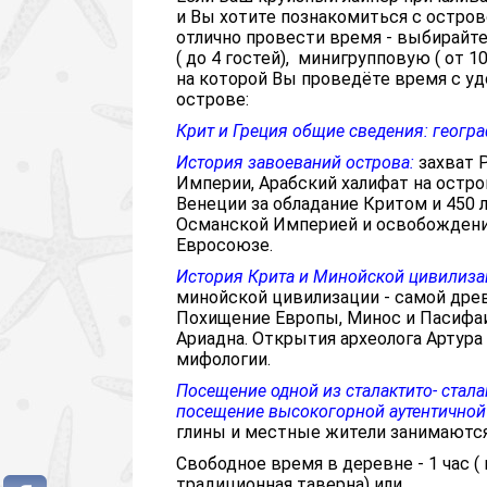
и Вы хотите познакомиться с остров
отлично провести время - выбирай
( до 4 гостей), минигрупповую ( от 1
на которой Вы проведёте время с уд
острове:
Крит и Греция общие сведения: географ
История завоеваний острова:
захват 
Империи, Арабский халифат на остро
Венеции за обладание Критом и 450
Османской Империей и освобождение 
Евросоюзе.
История Крита и Минойской цивилизац
минойской цивилизации - самой дре
Похищение Европы, Минос и Пасифа
Ариадна. Открытия археолога Артура
мифологии.
Посещение одной из сталактито- стал
посещение высокогорной аутентично
глины и местные жители занимаются
Свободное время в деревне - 1 час 
традиционная таверна) или