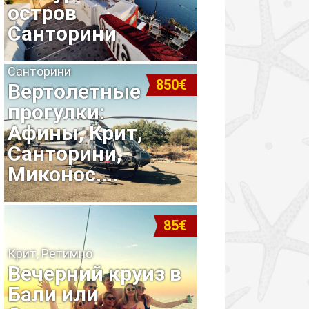
остров
Санторини
Санторини
850€
Вертолетные
прогулки:
Афины, Крит,
Санторини,
Миконос....
85€
Крит, Ретимно
Вечерний круиз в
Бали или