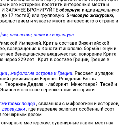
ом и его историей, посетить интересные места и
те И ЗАРАНЕЕ БРОНИРУЙТЕ
обзорную
индивидуальную
0 до 17 гостей) или групповую
5 часовую экскурсию
,
овольствием и узнаете много интересного о стране и
ия, население, религия и культура.
Римской Империей, Крит в составе Византийской
ве, возвращение к Константинополю, борьба Генуи и
 летнее Венецианское владычество, покорение Крита
через 229 лет. Крит в составе Греции, Греция в
ии , мифология острова и Греции.
Рассвет и упадок
вней цивилизации Европы. Рождение Богов.
и. Творение Дедала - лабиринт Минотавра? Тесей и
 Эванса и сложное переплетение истории и
агмитовых пещер
, связанной с мифологией и историей,
й деревушки
, где издревле залегает особенный сорт
 гончарным делом.
( гончарные мастерские, сувенирные лавки, местная