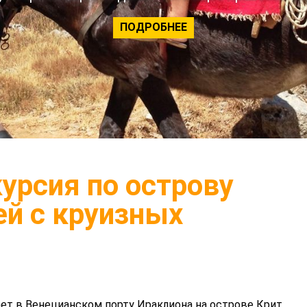
ПОДРОБНЕЕ
урсия по острову
ей с круизных
ет в Венецианском порту Ираклиона на острове Крит