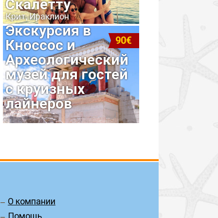
Скалетту
Крит, Ираклион
Экскурсия в
90€
Кноссос и
Археологический
музей для гостей
с круизных
лайнеров
О компании
Помощь