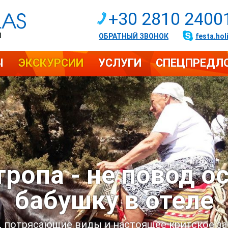
+30 2810 2400
И
ОБРАТНЫЙ ЗВОНОК
festa.hol
Ы
ЭКСКУРСИИ
УСЛУГИ
СПЕЦПРЕДЛ
тропа - не повод о
бабушку в отеле
 потрясающие виды и настоящее критское за