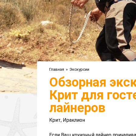
Главная
»
Экскурсии
Обзорная экск
Крит для гост
лайнеров
Крит, Ираклион
Если Ваш круизный лайнер причалива