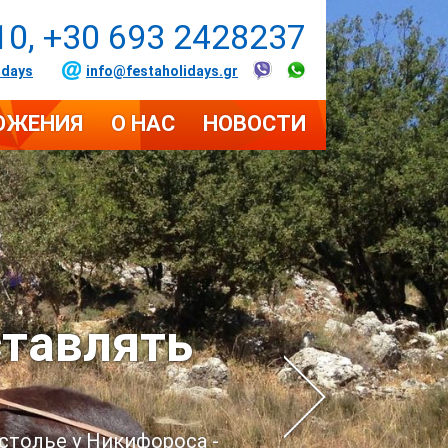
10, +30 693 2428237
idays
info@festaholidays.gr
ОЖЕНИЯ
О НАС
НОВОСТИ
ставлять
столье у Никифороса -