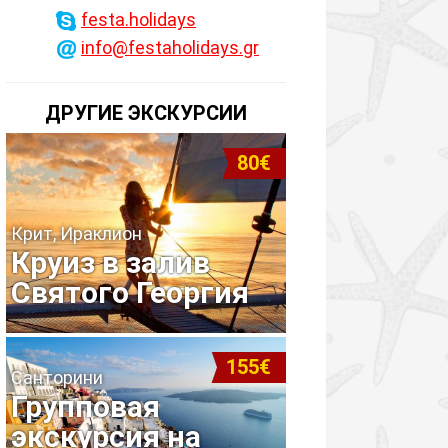
festa.holidays
info@festaholidays.gr
ДРУГИЕ ЭКСКУРСИИ
80€
Крит, Ираклион
Круиз в залив
Святого Георгия
155€
Санторини
Групповая
экскурсия на