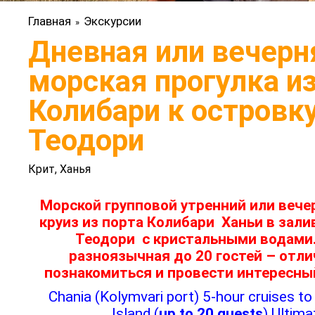
Главная
Экскурсии
»
Дневная или вечерн
морская прогулка из
Колибари к островку
Теодори
Крит, Ханья
Морской групповой утренний или вече
круиз из порта Колибари Ханьи в зали
Теодори с кристальными водами
разноязычная до 20 гостей – отл
познакомиться и провести интересный
Chania (Kolymvari port) 5-hour cruises to
Island (
up to 20 guests
) Ultim