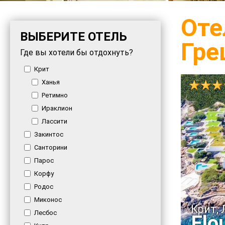
Оте
ВЫБЕРИТЕ ОТЕЛЬ
Гре
Где вы хотели бы отдохнуть?
Крит
Ханья
Ретимно
Ираклион
Лассити
Закинтос
Санторини
Парос
Корфу
Родос
Миконос
Крит,
Лесбос
Elo