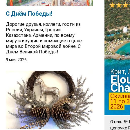
С Днём Победы!
Дорогие друзья, коллеги, гости из
России, Украины, Греции,
Казахстана, Армении, по всему
миру живущие и помнящие о цене
мира во Второй мировой войне, С
Днём Великой Победы!
9 мая 2026
Крит,
Elo
Cha
Скидка
11 по 
2026
Отель 5*
цепочке 