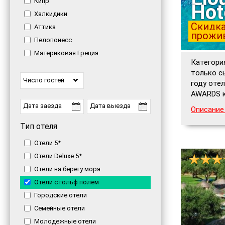
Кипр
Hot
Халкидики
Скидка
Аттика
прожив
Пелопонесс
Материковая Греция
Категори
только с
Число гостей
году оте
AWARDS к
Описание
Тип отеля
Отели 5*
Отели Deluxe 5*
Отели на берегу моря
Отели с гольф полем
Городские отели
Семейные отели
Молодежные отели