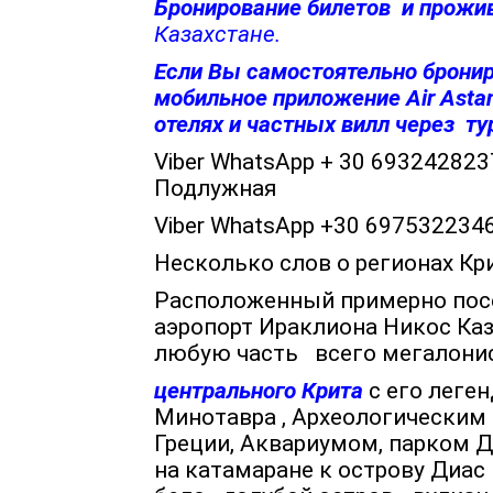
Бронирование билетов и прожи
Казахстане.
Если Вы самостоятельно брониру
мобильное приложение Air Astan
отелях и частных вилл через
ту
Viber WhatsApp + 30 69324282
Подлужная
Viber WhatsApp +30 6975322346
Несколько слов о регионах Кри
Расположенный примерно посе
аэропорт Ираклиона Никос Ка
любую часть всего мегалони
центрального Крита
с его леген
Минотавра , Археологическим
Греции, Аквариумом, парком Д
на катамаране к острову Диас