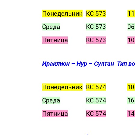
Понедельник
КС 573
11
Среда
КС 573
06
Пятница
КС 573
10
Ираклион – Нур – Султан Тип во
Понедельник
КС 574
10
Среда
КС 574
16
Пятница
КС 574
14