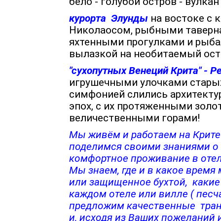
бело - голубой остров - вулкан
курорта Элунды
на востоке с
Николаосом, рыбными таверна
яхтенными прогулками и рыба
вылазкой на необитаемый ост
"сухопутных Венеций Крита" - Р
игрушечными улочками старых
симфонией слились архитекту
эпох, с их протяженными зол
величественными горами!
Мы живём и работаем на Крите 
поделимся своими знаниями о 
комфортное проживание в отел
Мы знаем, где и в какое время
или защищенное бухтой, какие
каждом отеле или вилле ( песч
предложим качественные транс
и, исходя из Ваших пожеланий