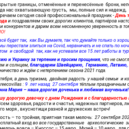
крытые границы, отменённые и перенесённые брони, не
да нас охватывающую грусть, мы, полные сил и надежд,
тречаем сегодня свой профессиональный праздник
-
День 
ода
и поздравляем своих дорогих клиентов, партнёров наст
 и конкурентов и дарим всем несомненную уверенность в том
ШО!
сё будет так, как Вы думаете, так что думайте только о хор
ы перестали злиться на Covid, нервничать и не спать по но
ом и свободой так, как не успевали все 15 лет работы в ту
сию и Украину за терпение и просим прощения
, что не смог
ем и солнцем,
благодарим
Швейцарию, Германию, Латвию, 
ничество и ждём с нетерпением сезона 2021 года.
нтября, в день туризма,
двойная радость у нашей семьи и к
reecovillas
:
9
лет назад
27 сентября
тёплым праздничным 
Анна Мария – наша дорогая доченька и любимая внученька!
шу дорогую девочку с днем Рождения и с благодарностью
сем здоровья, радости и счастья, надежных партнеров, 
го моря , вкуснотищи разной и дружеских встреч!
дость – то тройная, приятная такая мелочь:
27 сентября 202
сплатный вход во все государственные
археологические
з
мелочь вовсе – Кноссос – 15 евро , Музей – 10 евро . для 