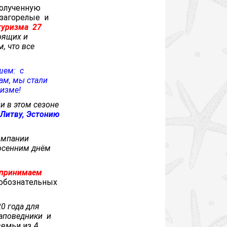
полученную
 загорелые и
туризма
27
оящих и
, что все
ошем: с
чам, мы стали
ризме!
ли в этом сезоне
Литву, Эстонию
омпании
осенним днём
 принимаем
любознательных
0 года для
аповедники
и
семьи из 4