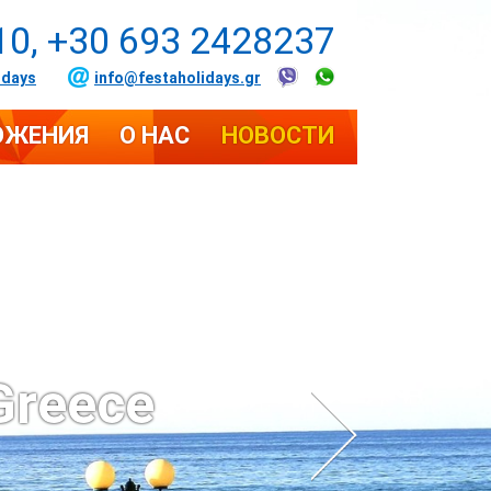
10, +30 693 2428237
idays
info@festaholidays.gr
ОЖЕНИЯ
О НАС
НОВОСТИ
Greece