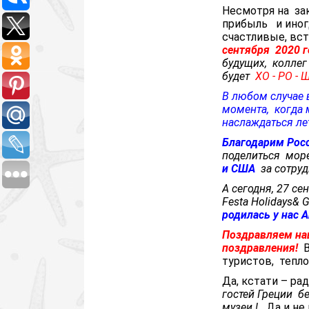
Несмотря на за
прибыль и иног
счастливые, вс
сентября 2020 г
будущих, коллег
будет
ХО - РО - 
В любом случае в
момента, когда м
наслаждаться лет
Благодарим
Рос
поделиться мор
и США
за сотруд
А сегодня, 27 се
Festa
Holidays
&
G
родилась у нас 
Поздравляем на
поздравления!
В
туристов, тепло
Да, кстати – ра
гостей Греции
бе
музеи !
Да и не 