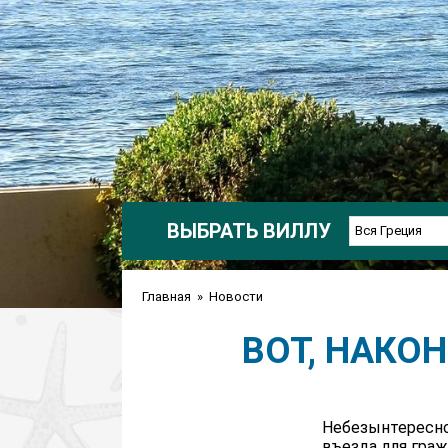
ВЫБРАТЬ ВИЛЛУ
Вся Греция
Главная
»
Новости
ВОТ, НАКО
Небезынтересно
въезда для гра