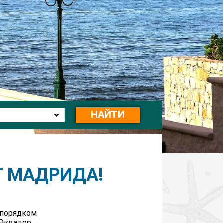
НАЙТИ
Т МАДРИДА!
 порядком
Эквадор,