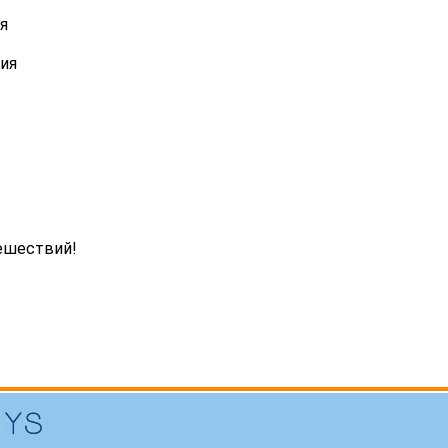
я
ия
ешествий!