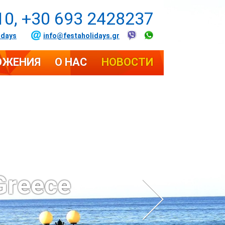
10, +30 693 2428237
idays
info@festaholidays.gr
ОЖЕНИЯ
О НАС
НОВОСТИ
Greece