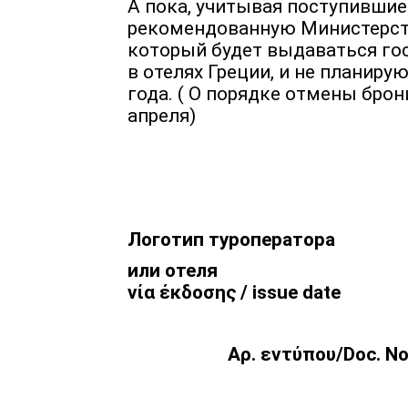
А пока, учитывая поступившие
рекомендованную Министерств
который будет выдаваться го
в отелях Греции, и не планиру
года. ( О порядке отмены бро
апреля)
Логотип туроператора
или отеля
νία έκδοσης /
issue date
A
ρ. εντύπου/
Doc
.
N