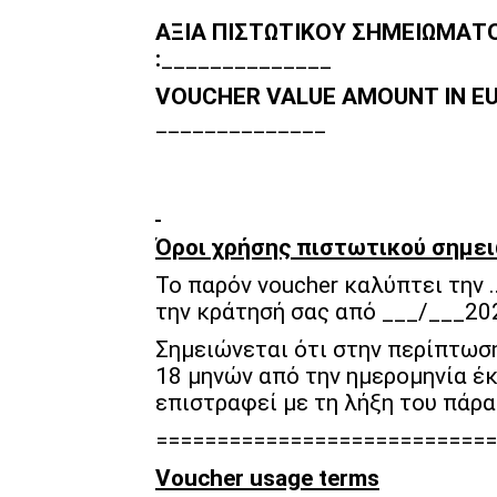
ΑΞΙΑ ΠΙΣΤΩΤΙΚΟΥ ΣΗΜΕΙΩΜΑΤΟ
:
______________
VOUCHER VALUE AMOUNT IN
______________
Όροι χρήσης πιστωτικού σημε
Το παρόν voucher καλύπτει την 
την κράτησή σας από ___/___20
Σημειώνεται ότι στην περίπτωση
18 μηνών από την ημερομηνία έκ
επιστραφεί με τη λήξη του πάρα
============================
Voucher usage terms