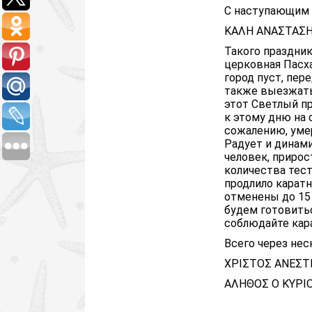
С наступающим 
ΚΑΛΗ ΑΝΑΣΤΑΣ
Такого праздник
церковная Пасха
город пуст, пер
также выезжать
этот Светлый п
к этому дню на 
сожалению, умер
Радует и динами
человек, прирос
количества тес
продлило каратн
отменены до 15 
будем готовитьс
соблюдайте кар
Всего через нес
ΧΡΙΣΤΟΣ ΑΝΕΣΤ
ΑΛΗΘΟΣ Ο ΚΥΡΙ