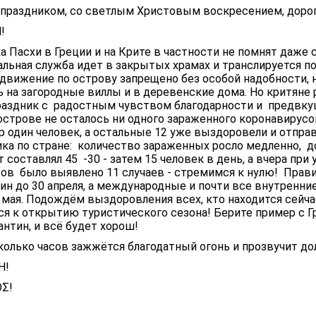
праздником, со светлым Христовым воскресением, доро
Η!
а Пасхи в Греции и на Крите в частности не помнят даже
льная служба идет в закрытых храмах и транслируется по
едвижение по острову запрещено без особой надобности, 
 на загородные виллы и в деревенские дома. Но критяне
раздник с радостным чувством благодарности и предвку
острове не осталось ни одного зараженного коронавирус
 один человек, а остальные 12 уже выздоровели и отпра
ка по стране: количество зараженных росло медленно, д
т составлял 45 -30 - затем 15 человек в день, а вчера при
тов было выявлено 11 случаев - стремимся к нулю! Прав
ин до 30 апреля, а международные и почти все внутренни
мая. Подождём выздоровления всех, кто находится сейчас
я к открытию туристического сезона! Берите пример с Г
антин, и всё будет хорош!
колько часов зажжётся благодатный огонь и прозвучит д
Η!
ΟΣ!