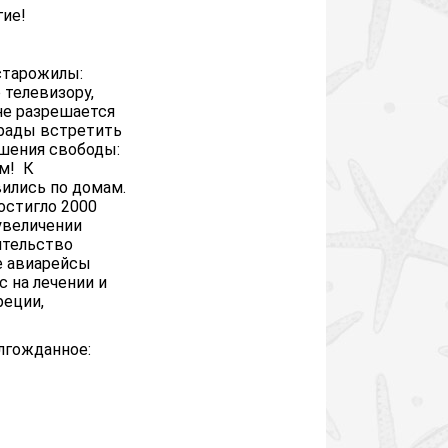
гие!
 старожилы:
 телевизору,
не разрешается
 рады встретить
шения свободы:
ом! К
вились по домам.
остигло 2000
 увеличении
ительство
е авиарейсы
 на лечении и
реции,
олгожданное: