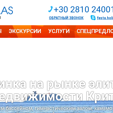
+30 2810 2400
И
ОБРАТНЫЙ ЗВОНОК
festa.hol
Ы
ЭКСКУРСИИ
УСЛУГИ
СПЕЦПРЕДЛ
инка на рынке эли
едвижимости Кри
ым бассейном, гимнастическим залом, хама