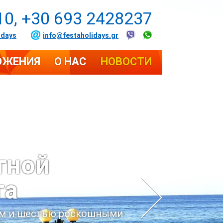
10, +30 693 2428237
idays
info@festaholidays.gr
ОЖЕНИЯ
О НАС
НОВОСТИ
тной
та
мом и шестью роскошными