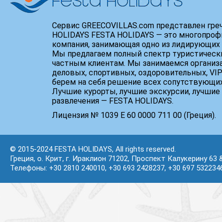
Сервис GREECOVILLAS.com представлен гре
HOLIDAYS FESTA HOLIDAYS — это многопроф
компания, занимающая одно из лидирующих 
Мы предлагаем полный спектр туристически
частным клиентам. Мы занимаемся организ
деловых, спортивных, оздоровительных, VIP
берем на себя решение всех сопутствующих
Лучшие курорты, лучшие экскурсии, лучшие 
развлечения — FESTA HOLIDAYS.
Лицензия № 1039 Е 60 0000 711 00 (Греция).
© 2015-2024 FESTA HOLIDAYS, All rights reserved.
Греция, о. Крит, г. Ираклион 71202, Проспект Калукерину 63 
Телефоны: +30 2810 240010, +30 693 2428237, +30 697 532234