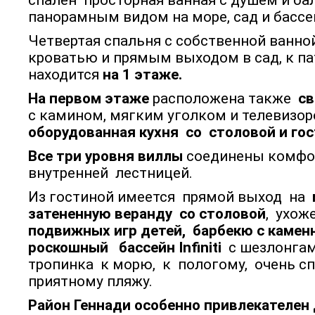
спален просторная ванная с душем и ба
панорамным видом на море, сад и бассе
Четвертая спальня с собственной ванно
кроватью и прямым выходом в сад, к па
находится
на 1 этаже.
На первом этаже
расположена также
св
с камином, мягким уголком и телевизо
оборудованная кухня со столовой и гос
Все три уровня виллы
соединены комфо
внутренней лестницей.
Из гостиной имеется прямой выход на
затененную веранду со столовой
, ухо
подвижных игр детей, барбекю с камен
роскошный бассейн
Ι
nfiniti
с шезлонга
тропинка к морю, к пологому, очень с
приятному пляжу.
Район Геннади
особенно привлекателен 