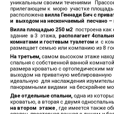
уникальным своими течениями Прассо
прилегающем к морю участке площад
расположена
вилла Геннади Бич с прив
и выходом на нескончаемый песчано –
Вилла площадью 250 м2
построена как
здание в 3 этажа,
располагает 4спальн
комнатами и гостевым туалетом
и с ко
размещает семью или компанию из 8 го
На третьем,
самом высоком этаже наход
спальня с собственной ванной комнатой
размера кроватью с ортопедическим ма
выходом на приватную меблированную т
идеальную для наслаждения изумител
панорамными видами на бескрайнее мо
Две отдельные спальни,
одна из которы
кроватью, а вторая с двумя односпаль
на втором этаже
, где имеется также о