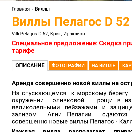
Главная
Виллы
»
Виллы Пелагос D 52
Villi Pelagos D 52, Крит, Ираклион
Специальное предложение: Скидка пр
тарифе
ОПИСАНИЕ
ФОТОГРАФИИ
НА ВИЛЛЕ
КАР
Аренда совершенно новой виллы на ост
На спускающемся к морскому берегу с
окружении оливковой рощи в изв
великолепными пейзажами и защищ
заливом Агии Пелагии сдаются
совершенно новые виллы Пелагос - Калл
Каждая вилла располагает прива