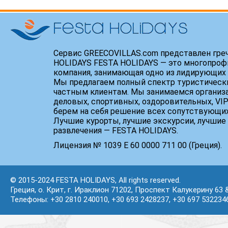
Сервис GREECOVILLAS.com представлен гре
HOLIDAYS FESTA HOLIDAYS — это многопроф
компания, занимающая одно из лидирующих 
Мы предлагаем полный спектр туристически
частным клиентам. Мы занимаемся организ
деловых, спортивных, оздоровительных, VIP
берем на себя решение всех сопутствующих
Лучшие курорты, лучшие экскурсии, лучшие 
развлечения — FESTA HOLIDAYS.
Лицензия № 1039 Е 60 0000 711 00 (Греция).
© 2015-2024 FESTA HOLIDAYS, All rights reserved.
Греция, о. Крит, г. Ираклион 71202, Проспект Калукерину 63 
Телефоны: +30 2810 240010, +30 693 2428237, +30 697 532234