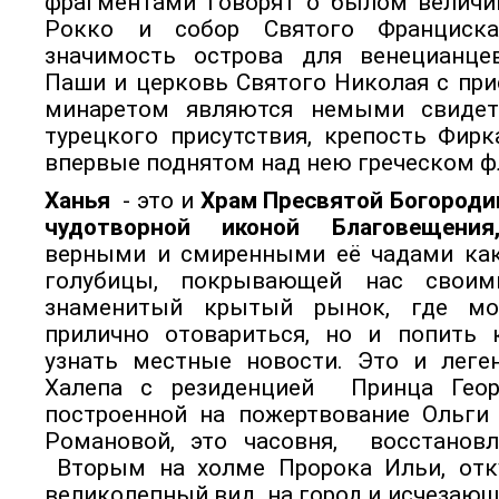
фрагментами говорят о былом величи
Рокко и собор Святого Франциск
значимость острова для венецианце
Паши и церковь Святого Николая с пр
минаретом являются немыми свид
турецкого присутствия, крепость Фир
впервые поднятом над нею греческом ф
Ханья
- это и
Храм Пресвятой Богороди
чудотворной иконой Благовещения
верными и смиренными её чадами как
голубицы, покрывающей нас свои
знаменитый крытый рынок, где м
прилично отовариться, но и попить к
узнать местные новости. Это и леге
Халепа с резиденцией Принца Геор
построенной на пожертвование Ольги
Романовой, это часовня, восстанов
Вторым на холме Пророка Ильи, отк
великолепный вид на город и исчезающ