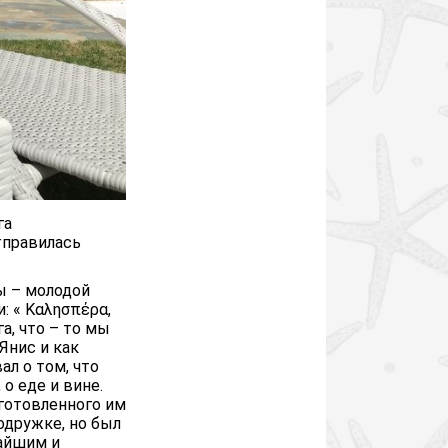
га
тправилась
ы – молодой
: « Καλησπέρα,
а, что – то мы
Янис и как
л о том, что
 о еде и вине.
готовленного им
одружке, но был
жайшим и