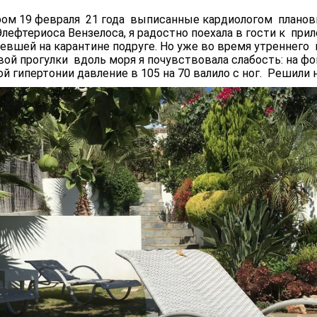
ром 19 февраля 21 года выписанные кардиологом планов
лефтериоса Вензелоса, я радостно поехала в гости к при
евшей на карантине подруге. Но уже во время утреннего 
ой прогулки вдоль моря я почувствовала слабость: на фо
й гипертонии давление в 105 на 70 валило с ног. Решили н