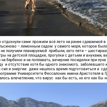
 отдохнули сами: прожили всё лето на ранее сдаваемой в 
ьсиново – лимонным садом у самого моря, которое было
не получили планируемой прибыли, зато пяти – шестираз
ры на детской площадке, прогулки с детьми и внуками, ве
на барбекю и на поплавать, вечерние посиделки при луне
ду и отсутствие хотя бы одного знакомого, заболевшего 
о сил и энергии: даже нашлось время подготовиться и с
ограмме Университета Фессалоник имени Аристотеля в Г
лось впечатление, что вирус как бы есть, но его как бы н