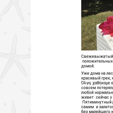
Свежевыжатый а
положительных э
домой.
Уже дома на ле
красивый грек, 
Όλγα, χαθήκαμε ε
совсем потеряли
любой нормальн
живет сейчас у 
Пятиминутный р
самим и залитог
без малейшего 