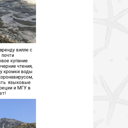
аренду вилле с
 почти
овое купание
черние чтения,
 у кромки воды
коронавирусом,
дать языковые
реции и МГУ в
ет!