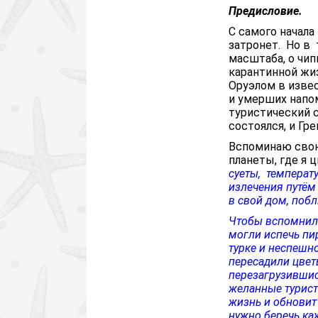
Предисловие.
С самого начала
затронет. Но в 
масштаба, о чи
карантинной жиз
Оруэлом в изве
и умерших напо
туристический с
состоялся, и Гр
Вспоминаю свою
планеты, где я 
суеты, температ
излечения путём 
в свой дом, поб
Чтобы вспомнили
могли испечь пир
турке и неспешн
пересадили цвет
перезагрузившис
желанные туристи
жизнь и обновит
нужно беречь ка