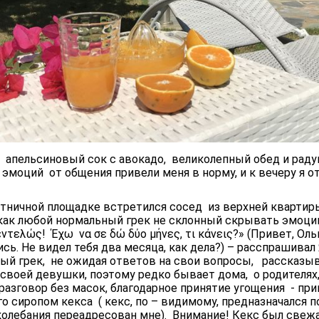
пельсиновый сок с авокадо, великолепный обед и раду
моций от общения привели меня в норму, и к вечеру я о
стничной площадке встретился сосед из верхней квартир
как любой нормальный грек не склонный скрывать эмоции
ντελώς! Έχω να σε δώ δύο μήνες, τι κάνεις?» (Привет, Ольг
сь. Не видел тебя два месяца, как дела?) – расспрашивал 
ый грек, не ожидая ответов на свои вопросы, рассказыва
своей девушки, поэтому редко бывает дома, о родителях,
азговор без масок, благодарное принятие угощения - при
о сиропом кекса ( кекс, по – видимому, предназначался п
колебания переадресован мне). Внимание! Кекс был све