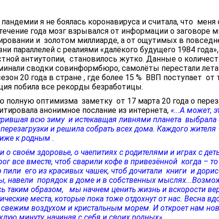
 пандемии я не боялась коронавируса и считала, что меня 
течение года мозг взрывался от информации о заговоре 
пировании и золотом миллиарде, а от ощутимых в повсед
ни параллелей с реалиями «далёкого будущего 1984 года»,
стной антиутопии, становилось жутко. Данные о количес
минали сводки совинформбюро, самолёты перестали лета
езон 20 года в стране , где более 15 % ВВП поступает от 
еция побила все рекорды безработицы.
 полную оптимизма заметку от 17 марта 20 года о перез
цитировала анонимное послание из интернета,
«...А может, 
урившая всю зиму и истекавщая ливнями планета выбрала
перезагрузки и решила собрать всех дома. Каждого жителя 
лиже к родным .
 о своём здоровье, о чаепитиях с родителями и играх с дет
ог все вместе, чтоб сварили кофе в привезённой когда – то
о пили его из красивых чашек, чтоб дочитали книги и дорис
ы, навели порядок в доме и в собственных мыслях...Возмо
ь таким образом, мы начнем ценить жизнь и вскорости ве
ческие места, которые пока тоже отдохнут от нас. Весна вд
 свежим воздухом и кристальным морем. И откроет нам но
ждую минуту, начиная с себя и своих родных»