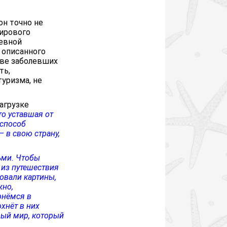
он точно не
мирового
невной
 описанного
тве заболевших
ть,
туризма, не
агрузке
это уставшая от
 способ
– в свою страну,
ьми. Чтобы
 из путешествия
овали картины,
жно,
рнёмся в
охнёт в них
вый мир, который