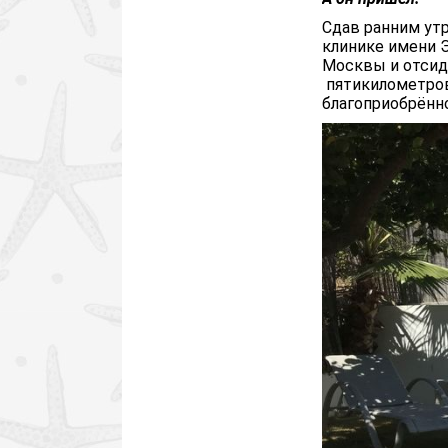
Сдав ранним ут
клинике имени Э
Москвы и отсид
пятикилометров
благоприобрённо