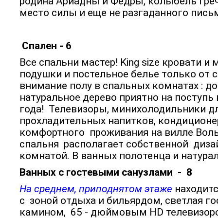
родина Ариадны и Федры, колыбель гре
место силы и еще не разгаданного пись
Спален - 6
Все спальни мастер! King size кровати и
подушки и постельное белье только от c
внимание полу в спальных комнатах : д
натуральное дерево приятно на поступь
года! Телевизоры, минихолодильники д
прохладительных напитков, кондиционе
комфортного проживания на вилле Воль
спальня располагает собственной диза
комнатой. В ванных полотенца и натура
Ванных с гостевыми санузлами - 8
На среднем, приподнятом этаже
находитс
с зоной отдыха и бильярдом, светлая го
камином, 65 - дюймовым HD телевизором