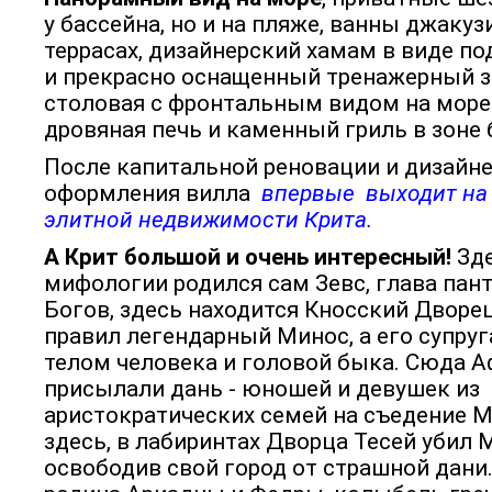
у бассейна, но и на пляже, ванны джакуз
террасах, дизайнерский хамам в виде п
и прекрасно оснащенный тренажерный за
столовая с фронтальным видом на море
дровяная печь и каменный гриль в зоне
После капитальной реновации и дизайн
оформления вилла
впервые выходит на
элитной недвижимости Крита.
А Крит большой и очень интересный!
Зде
мифологии родился сам Зевс, глава пант
Богов, здесь находится Кносский Дворец
правил легендарный Минос, а его супруг
телом человека и головой быка. Сюда 
присылали дань - юношей и девушек из
аристократических семей на съедение М
здесь, в лабиринтах Дворца Тесей убил 
освободив свой город от страшной дани.