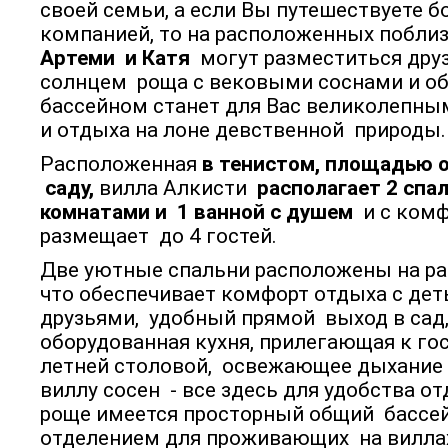
своей семьи, а если Вы путешествуете 
компанией, то на расположенных побли
Артеми и Катя
могут разместиться друз
солнцем роща с вековыми соснами и о
бассейном станет для Вас великолепны
и отдыха на лоне девственной природы
Расположенная
в тенистом, площадью о
саду,
вилла Алкисти
располагает 2 сп
комнатами и 1 ванной с душем
и с ком
размещает до 4 гостей.
Две уютные спальни расположены на ра
что обеспечивает комфорт отдыха с дет
друзьями, удобный прямой выход в сад
оборудованная кухня, прилегающая к го
летней столовой, освежающее дыхани
виллу сосен - все здесь для удобства 
роще имеется просторный общий бассей
отделением для проживающих на виллах