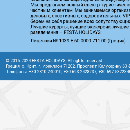
Мы предлагаем полный спектр туристически
частным клиентам. Мы занимаемся организ
деловых, спортивных, оздоровительных, VIP
берем на себя решение всех сопутствующих
Лучшие курорты, лучшие экскурсии, лучшие 
развлечения — FESTA HOLIDAYS.
Лицензия № 1039 Е 60 0000 711 00 (Греция).
© 2015-2024 FESTA HOLIDAYS, All rights reserved.
Греция, о. Крит, г. Ираклион 71202, Проспект Калукерину 63 
Телефоны: +30 2810 240010, +30 693 2428237, +30 697 532234