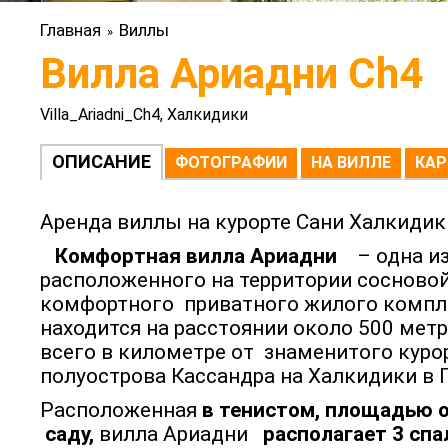
Главная
Виллы
»
Вилла Ариадни Ch4
Villa_Ariadni_Ch4, Халкидики
ОПИСАНИЕ
ФОТОГРАФИИ
НА ВИЛЛЕ
КАР
Аренда виллы на курорте Сани Халкидик
Комфортная вилла Ариадни
– одна и
расположенного на территории сосново
комфортного приватного жилого компле
находится на расстоянии около 500 метр
всего в километре от знаменитого курор
полуострова Кассандра на Халкидики в 
Расположенная
в тенистом, площадью о
саду,
вилла Ариадни
располагает 3 сп