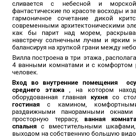
сливается с небесной и морской
фантастические по красоте восходы и з
гармоничное сочетание дикой крит
современными архитектоническими эл
как бы парит над морем, раскрыва
навстречу солнечным лучам и ярким 
балансируя на хрупкой грани между небо
Вилла построена в три этажа , располаг
4 ванными комнатами и с комфортом 
человек.
Вход во внутренние помещения осу
среднего этажа
, на котором наход
оборудованная главная
кухня
со стол
гостиная
с камином, комфортным
раздвижными панорамными окнами
просторную террасу,
ванная комнат
спальня
с вместительными шкафами,
выходом на собственную большую видо