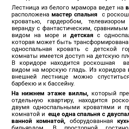
Лестница из белого мрамора ведет на
в
расположена
мастер спальня
с роскош
кроватью, гардеробом, телевизоро
веранду с фантастическим, сравнимым
видом на море и
детская
с односпал
которая может быть трансформирована
односпальная кровать с детской го
комнаты имеется доступ на детскую пл
В коридоре находится роскошная ва
видом на морскую гладь. Из коридора 
внешней лестнице можно спуститьс
барбекю и к бассейну.
На нижнем этаже виллы,
который пре
отдельную квартиру, находится роск
двумя односпальными кроватями и п
комнатой и
еще одна спальня с двуспа
ванной комнатой,
оборудованная
кух
бильярдом. В просторной гостин