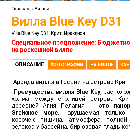
Главная
Виллы
»
Вилла Blue Key D31
Villa Blue Key D31, Крит, Ираклион
Специальное предложение: Бюджетно
на роскошной вилле
ОПИСАНИЕ
ФОТОГРАФИИ
НА ВИЛЛЕ
КАР
Аренда виллы в Греции на острове Крит
Премущества виллы Blue Key
, располо
холма между столицей острова Кри
деревней Агия Пелагия -
это пано
Эгейское море
, нарушаемая только 
козочек тишина, атмосфера полной
релакса у бассейна, бирюзовая гладь к