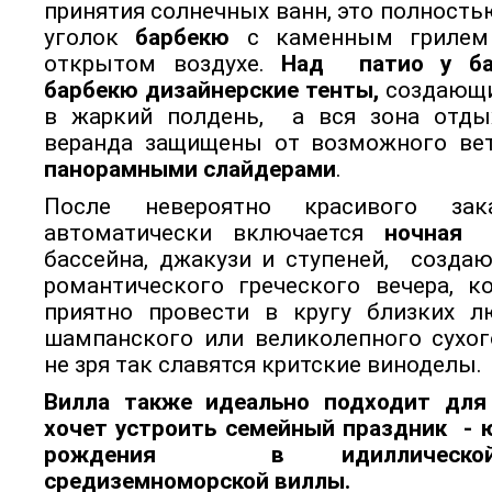
принятия солнечных ванн, это полност
уголок
барбекю
с каменным грилем 
открытом воздухе.
Над патио у ба
барбекю дизайнерские тенты,
создающи
в жаркий полдень, а вся зона отды
веранда защищены от возможного ве
панорамными слайдерами
.
После невероятно красивого за
автоматически включается
ночная 
бассейна, джакузи и ступеней, созд
романтического греческого вечера, к
приятно провести в кругу близких 
шампанского или великолепного сухог
не зря так славятся критские виноделы.
Вилла также идеально подходит для 
хочет устроить семейный праздник - 
рождения в идиллической
средиземноморской виллы.