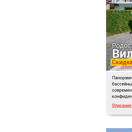
Родос
Вил
Скидка
Панорамн
бассейны
современ
конфиден
Описание