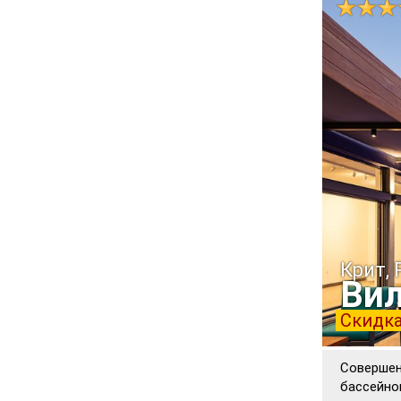
Крит,
Вил
Скидка
Совершен
бассейно