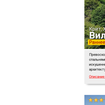
Крит, 
Вил
Раннее
Превосхо
спальням
искушенн
архитект
Описание