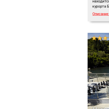
находитс
курорта Б
Описание