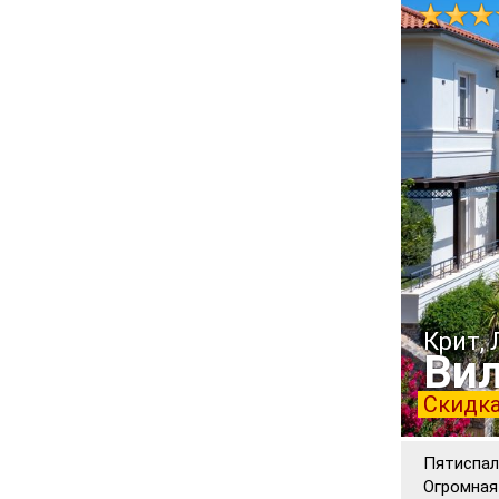
Крит,
Вил
Скидка
Пятиспал
Огромная