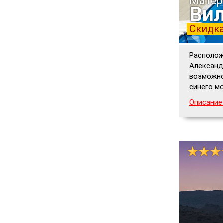
Матер
Вил
Скидка
Располож
Александ
возможно
синего мо
Описание