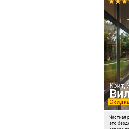
Крит, 
Вил
Скидка
Частная 
это безд