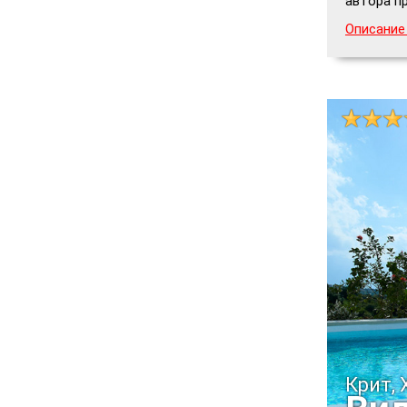
автора п
Описание
Крит, 