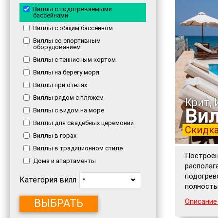
Виллы с подогреваемыми
бассейнами
Виллы с общим бассейном
Виллы со спортивным
оборудованием
Виллы с теннисным кортом
Виллы на берегу моря
Виллы при отелях
Виллы рядом с пляжем
Крит,
Вил
Виллы с видом на море
Виллы для свадебных церемоний
Скидка
Виллы в горах
Виллы в традиционном стиле
Построен
Дома и апартаменты
располаг
подогрев
Категория вилл
*
полность
Описание
ВЫБРАТЬ