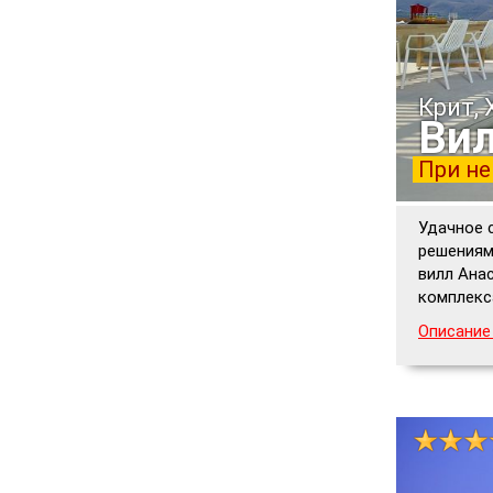
Крит, 
Вил
При не
Удачное 
решениям
вилл Анас
комплекс
Описание