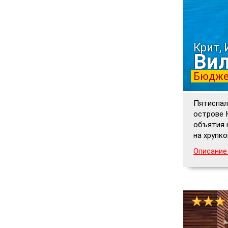
Крит,
Вил
Бюдже
Пятиспал
острове К
объятия 
на хрупко
Описание 