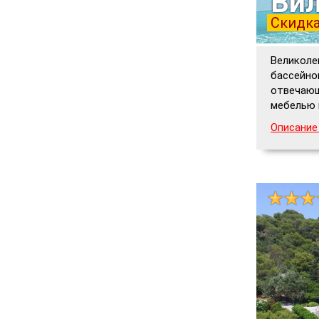
Вил
Скидка
Великоле
бассейно
отвечающ
мебелью 
Описание