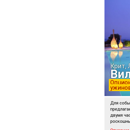
Крит,
Вил
Опцион
ужинов
Для собы
предлагае
двумя ча
роскошны