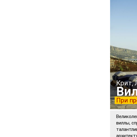
Крит,
Вил
При пр
Великоле
виллы, с
талантли
архитект