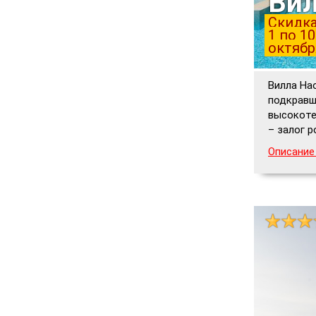
Вил
Скидка
1 по 10
октябр
Вилла На
подкравш
высокоте
– залог р
Описание