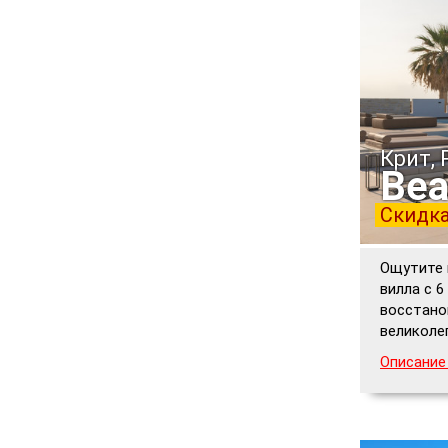
Крит,
Bea
Скидка
Ощутите 
вилла с 6
восстано
великоле
Описание 