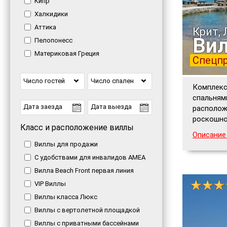
Кипр
Халкидики
Аттика
Крит,
Ви
Пелопонесс
Материковая Греция
Спецпр
Число гостей
Число спален
Комплекс
спальням
располож
роскошно
Класс и расположение виллы
Описание
Виллы для продажи
С удобствами для инвалидов AMEA
Вилла Beach Front первая линия
VIP Виллы
Виллы класса Люкс
Виллы с вертолетной площадкой
Виллы с приватными бассейнами