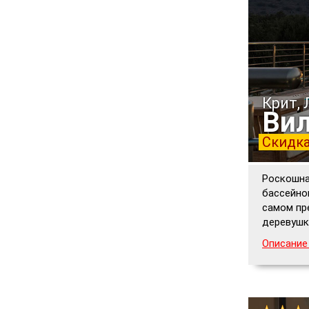
Крит,
Вил
Скидка
Роскошна
бассейно
самом пр
деревушк
Описание