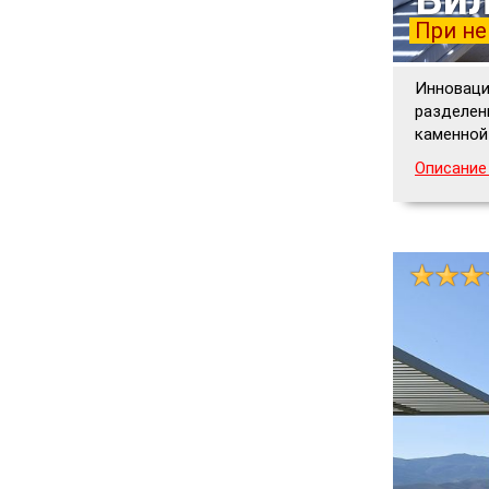
При не
Инноваци
разделен
каменной
Описание