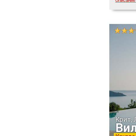
Описание 
Крит,
Вил