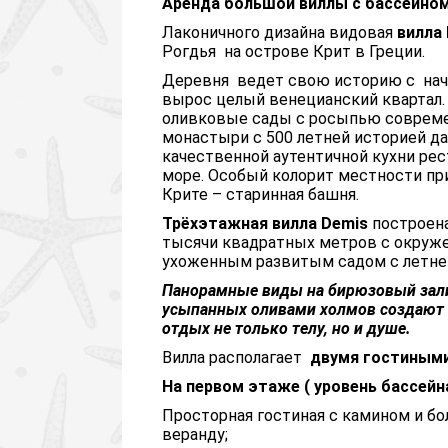
Аренда большой виллы с бассейном 
Лаконичного дизайна видовая
вилла
Рогдья на острове Крит в Греции.
Деревня ведет свою историю с нача
вырос целый венецианский квартал. 
оливковые сады с росыпью совреме
монастыри с 500 летней историей да
качественной аутентичной кухни ре
море. Особый колорит местности пр
Крите – старинная башня.
Трёхэтажная вилла Demis
построена
тысячи квадратных метров с окруже
ухоженным развитым садом с летне
Панорамные виды на бирюзовый зали
усыпанных оливами холмов создают 
отдых не только телу, но и душе.
Вилла располагает
двумя гостиными
На первом этаже ( уровень бассейна
Просторная гостиная с камином и б
веранду;