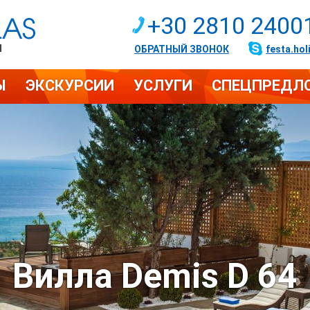
+30 2810 2400
И
ОБРАТНЫЙ ЗВОНОК
festa.hol
Ы
ЭКСКУРСИИ
УСЛУГИ
СПЕЦПРЕДЛ
Вилла Demis D 64