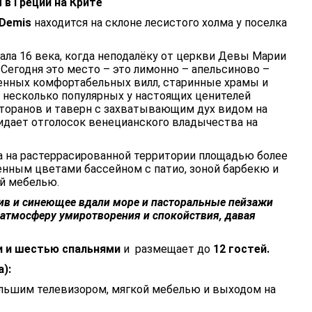
в Греции на Крите
 Demis
находится на склоне лесистого холма у поселка
ла 16 века, когда неподалёку от церкви Девы Марии
Сегодня это место – это лимонно – апельсиново –
нных комфортабельных вилл, старинные храмы и
 несколько популярных у настоящих ценителей
сторанов и таверн с захватывающим дух видом на
идает отголосок венецианского владычества на
 на растеррасированной территории площадью более
нным цветами бассейном с патио, зоной барбекю и
й мебелью.
в и синеющее вдали море и пасторальные пейзажи
атмосферу умиротворения и спокойствия, давая
 и шестью спальнями
и размещает до
12 гостей.
):
ольшим телевизором, мягкой мебелью и выходом на