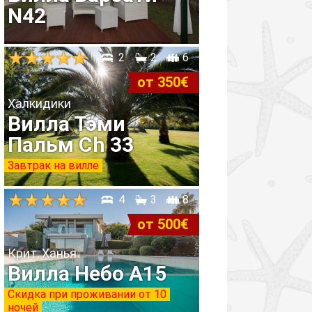
N42
2
2
6
от 350€
Халкидики
Вилла Тэми
Пальм Ch 33
Завтрак на вилле
4
3
8
от 500€
Крит, Ханья
Вилла Небо A15
Скидка при проживании от 10
ночей