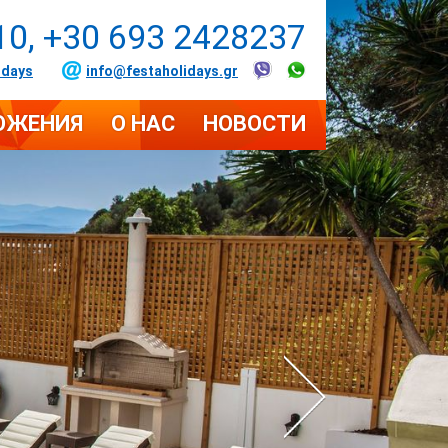
10, +30 693 2428237
idays
info@festaholidays.gr
ОЖЕНИЯ
О НАС
НОВОСТИ