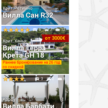
Крит, Ретимно
Вилла Сан R32
6
7
12
от 3000€
Крит, Ханья
Вилла Терра
Крета GH 18
Раннее бронирование на 26 год
со скидкой
3
2
8
Корфу
Вилла Барбати