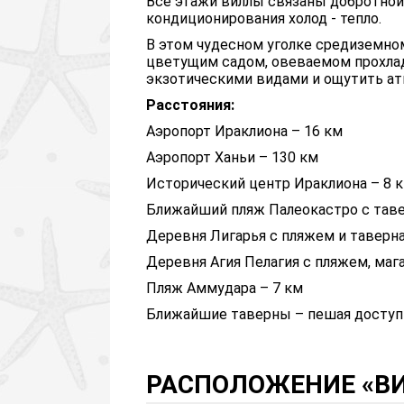
Все этажи виллы связаны добротно
кондиционирования холод - тепло.
В этом чудесном уголке средиземн
цветущим садом, овеваемом прохла
экзотическими видами и ощутить ат
Расстояния:
Аэропорт Ираклиона – 16 км
Аэропорт Ханьи – 130 км
Исторический центр Ираклиона – 8 
Ближайший пляж Палеокастро с таве
Деревня Лигарья с пляжем и таверна
Деревня Агия Пелагия с пляжем, маг
Пляж Аммудара – 7 км
Ближайшие таверны – пешая доступ
РАСПОЛОЖЕНИЕ «ВИЛ