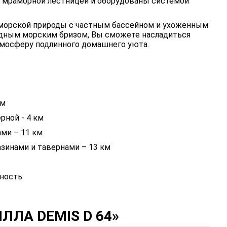
й мраморной лестницей и оборудованы системой
оморской природы с частным бассейном и ухоженным
дным морским бризом, Вы сможете насладиться
мосферу подлинного домашнего уюта.
км
рной - 4 км
ми – 11 км
азинами и тавернами – 13 км
ность
ЛА DEMIS D 64»