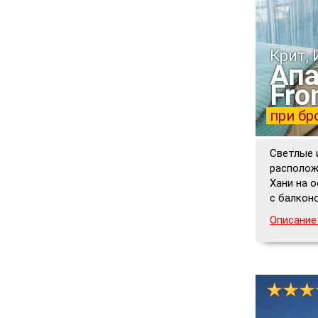
Крит,
Апа
Fro
при бр
Светлые 
располож
Хани на о
с балконо
Описание 