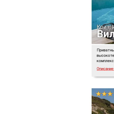
Крит,
Вил
Приватны
высокоте
комплекса
Описание 