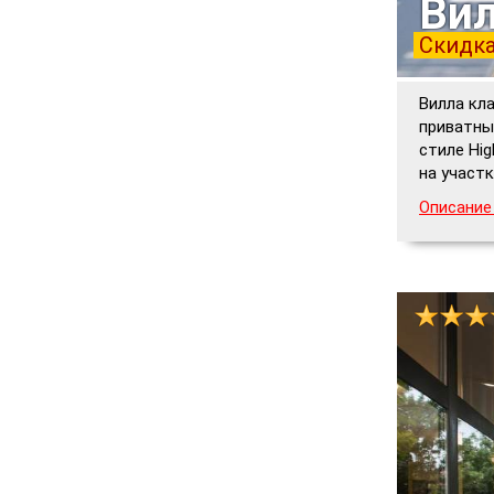
Вил
Скидка
Вилла кл
приватны
стиле Hig
на участк
Описание