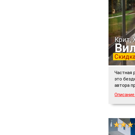
Крит, 
Вил
Скидка
Частная 
это безд
автора п
Описание