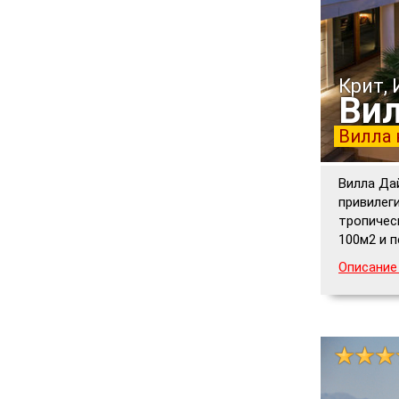
Крит,
Вил
Вилла 
Вилла Да
привилег
тропичес
100м2 и 
Описание