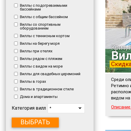
Виллы с подогреваемыми
бассейнами
Виллы с общим бассейном
Виллы со спортивным
оборудованием
Виллы с теннисным кортом
Виллы на берегу моря
Крит,
Вил
Виллы при отелях
Виллы рядом с пляжем
Скидка
Виллы с видом на море
Виллы для свадебных церемоний
Среди ол
Виллы в горах
Ретимно 
Виллы в традиционном стиле
располож
Дома и апартаменты
видом на
Описание
Категория вилл
*
ВЫБРАТЬ