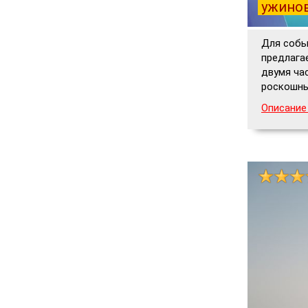
ужинов
Для собы
предлагае
двумя ча
роскошны
Описание 