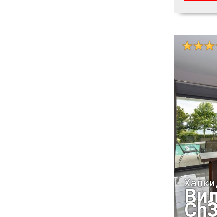
Халки
Вил
Ch