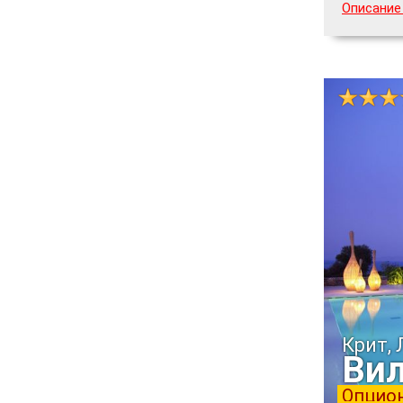
Описание
Крит,
Вил
Опцион