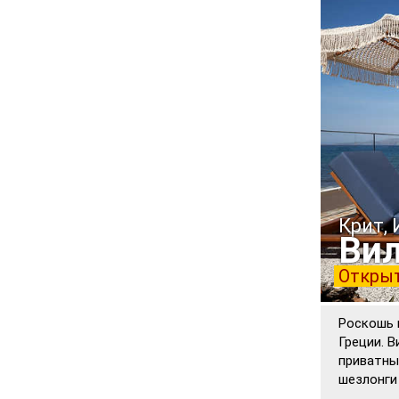
Крит,
Вил
Открыт
Роскошь 
Греции. В
приватны
шезлонги 