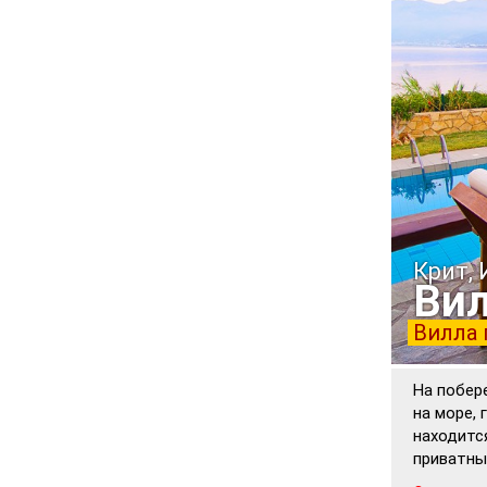
Крит,
Вил
Вилла 
На побер
на море, 
находитс
приватны