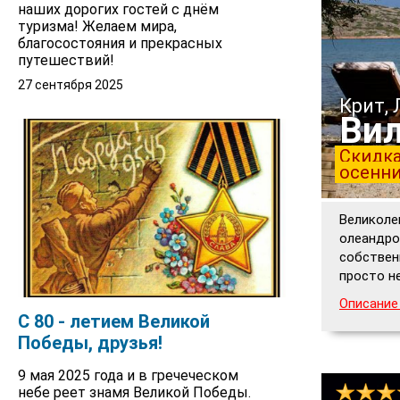
наших дорогих гостей с днём
туризма! Желаем мира,
благосостояния и прекрасных
путешествий!
27 сентября 2025
Крит,
Вил
Скидка
осенн
Великоле
олеандро
собствен
просто н
Описание
С 80 - летием Великой
Победы, друзья!
9 мая 2025 года и в гречеческом
небе реет знамя Великой Победы.