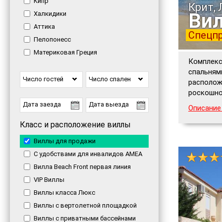
Кипр
Крит,
Ви
Халкидики
Аттика
Спецпр
Пелопонесс
Материковая Греция
Комплекс
спальням
Число гостей
Число спален
располож
роскошно
Описание
Класс и расположение виллы
Виллы для продажи
С удобствами для инвалидов AMEA
Вилла Beach Front первая линия
VIP Виллы
Виллы класса Люкс
Виллы с вертолетной площадкой
Виллы с приватными бассейнами