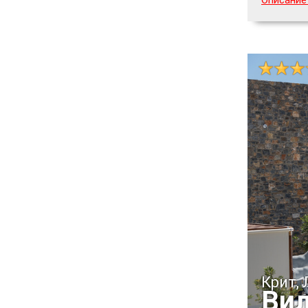
Крит,
Вил