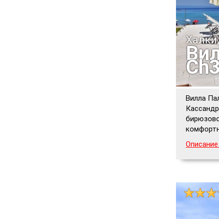
Халки
Вил
Ch
Вилла Па
Кассандр
бирюзово
комфортн
Описание 