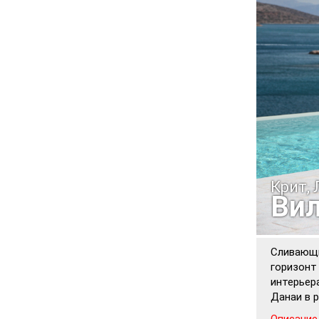
Крит,
Вил
Сливающи
горизонт
интерьер
Данаи в 
Описание