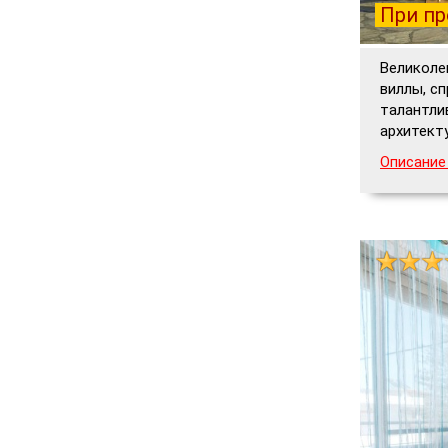
При пр
Великоле
виллы, с
талантли
архитект
Описание 