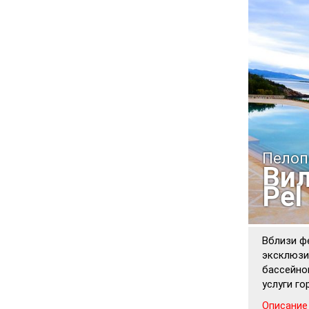
Пелоп
Вил
Pel
Вблизи ф
эксклюзи
бассейно
услуги г
Описание 