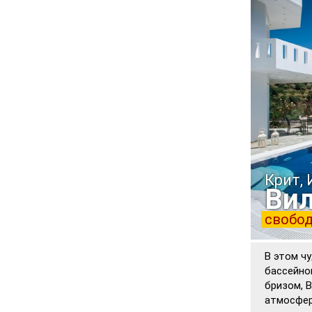
Крит,
Вил
свобод
В этом ч
бассейно
бризом, 
атмосфер