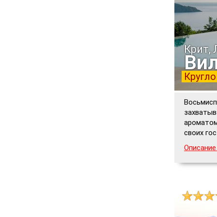
Крит,
Вил
Кругло
Восьмисп
захватыв
ароматом
своих го
Описание 