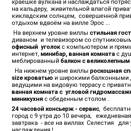
краешке вулкана и наслаждаться потр
на кальдеру, живительной влагой прива
кикладским солнцем, совершенной при
отдыхом вдвоём на вилле Эрос ...
На верхнем уровне виллы
стильная гос
диваном и телевизором со спутниковым
офисный уголок
с компьютером и прям
интернет,
минибар, ванная комната
с ду
меблированный
балкон с великолепным
На нижнем уровне виллы
роскошная сп
size кроватью
и широкими балконными 
ведущими на видовую террасу с приват
ванная комната с угловой гидромассаж
миникухня
с обеденным столом .
24 часовой консьерж - сервис
, бесплат
город с 9 утра до 10 вечера, ежедневная
завтрака - все на виллах Селестия для 
наслаждения !