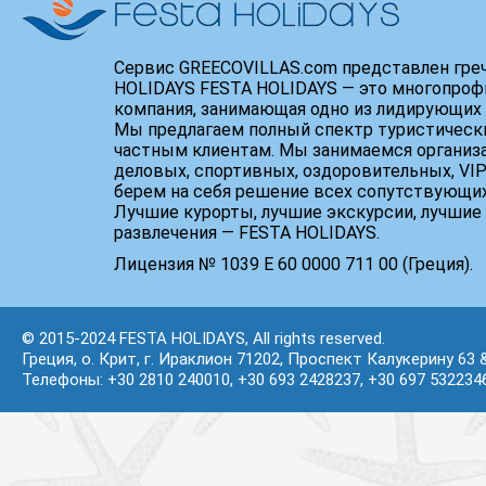
Сервис GREECOVILLAS.com представлен гре
HOLIDAYS FESTA HOLIDAYS — это многопроф
компания, занимающая одно из лидирующих 
Мы предлагаем полный спектр туристически
частным клиентам. Мы занимаемся организ
деловых, спортивных, оздоровительных, VIP
берем на себя решение всех сопутствующих
Лучшие курорты, лучшие экскурсии, лучшие 
развлечения — FESTA HOLIDAYS.
Лицензия № 1039 Е 60 0000 711 00 (Греция).
© 2015-2024 FESTA HOLIDAYS, All rights reserved.
Греция, о. Крит, г. Ираклион 71202, Проспект Калукерину 63 
Телефоны: +30 2810 240010, +30 693 2428237, +30 697 532234