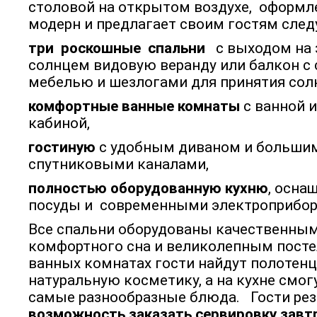
столовой на открытом воздухе, оформле
модерн и предлагает своим гостям след
три роскошные спальни
с выходом на 
солнцем видовую веранду или балкон с
мебелью и шезлогами для принятия сол
комфортные ванные комнаты
с ванной 
кабиной,
гостиную
с удобным диваном и большим
спутниковыми каналами,
полностью оборудованную кухню
, осна
посуды и современными электроприбор
Все спальни оборудованы качественны
комфортного сна и великолепным посте
ванных комнатах гости найдут полотенца
натуральную косметику, а на кухне смог
самые разнообразные блюда. Гости ре
возможность заказать сервировку завт