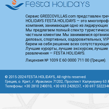
Сервис GREECOVILLAS.com представлен гре
HOLIDAYS FESTA HOLIDAYS — это многопроф
компания, занимающая одно из лидирующих 
Мы предлагаем полный спектр туристически
частным клиентам. Мы занимаемся организ
деловых, спортивных, оздоровительных, VIP
берем на себя решение всех сопутствующих
Лучшие курорты, лучшие экскурсии, лучшие 
развлечения — FESTA HOLIDAYS.
Лицензия № 1039 Е 60 0000 711 00 (Греция).
© 2015-2024 FESTA HOLIDAYS, All rights reserved.
Греция, о. Крит, г. Ираклион 71202, Проспект Калукерину 63 
Телефоны: +30 2810 240010, +30 693 2428237, +30 697 532234