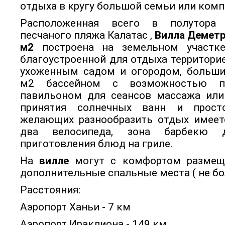
отдыха в кругу большой семьи или комп
Расположенная всего в полутора
песчаного пляжа Калатас ,
Вилла Демет
м2
построена на земельном участк
благоустроенной для отдыха территор
ухоженным садом и огородом, больш
м2 бассейном с возможностью по
павильоном для сеансов массажа или
принятия солнечных ванн и прост
желающих разнообразить отдых имеетс
два велосипеда, зона барбекю
приготовления блюд на гриле.
На
вилле
могут с комфортом размеща
дополнительные спальные места ( не бол
Расстояния:
Аэропорт Ханьи - 7 км
Аэропорт Ираклиона - 149 км