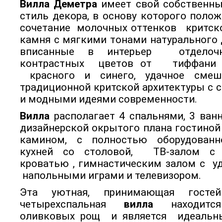
Вилла Деметра
имеет свой собственн
стиль декора, в основу которого поло
сочетание молочных оттенков критско
камня с мягкими тонами натурального 
вписанные в интерьер отделоч
контрастных цветов от тиффани 
красного и синего, удачное смеш
традиционной критской архитектуры с
и модными идеями современности.
Вилла
располагает 4 спальнями, 3 ван
дизайнерской окрытого плана гостино
камином, с полностью оборудованн
кухней со столовой, ТВ-залом с 
кроватью , гимнастическим залом с у
напольными играми и телевизором.
Эта уютная, принимающая госте
четырехспальная
вилла
находитс
оливковых рощ и является идеаль