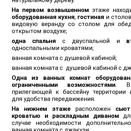
натуральному дереву.
На первом возвышенном
этаже нахо
оборудованная кухня
,
гостиная
и столов
видовую веранду со столом для обе
открытом воздухе;
одна спальня
с двуспальной и
вт
односпальными кроватями;
ванная комната с душевой кабиной;
ванная комната с душевой кабиной с дж
Одна из ванных комнат оборудован
ограниченными возможностями
. В
прилегающей к бассейну территории
для удобства передвижения.
На нижнем этаже
расположен
сьют
кроватью и раскладным диваном
для
случае необходимости дополнительн
ванная комната с джакузи.