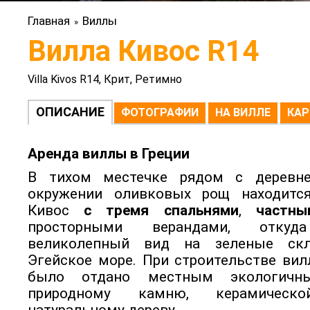
Главная
Виллы
»
Вилла Кивос R14
Villa Kivos R14, Крит, Ретимно
ОПИСАНИЕ
ФОТОГРАФИИ
НА ВИЛЛЕ
КАР
Аренда виллы в Греции
В тихом местечке рядом с дерев
окружении оливковых рощ находится
Кивос
с тремя спальнями
,
частны
просторными верандами, откуд
великолепный вид на зеленые ск
Эгейское море. При строительстве ви
было отдано местным экологичны
природному камню, керамичес