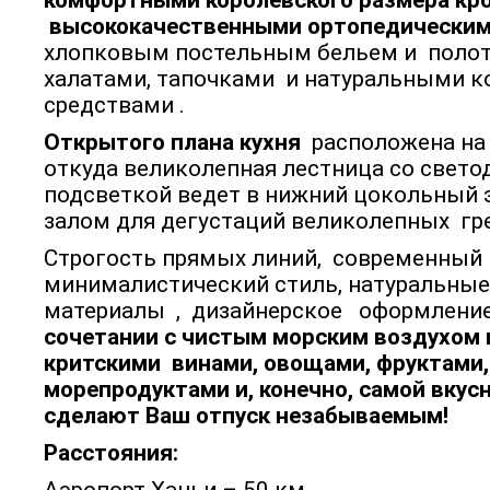
комфортными королевского размера кр
высококачественными ортопедически
хлопковым постельным бельем и полот
халатами, тапочками и натуральными 
средствами .
Открытого плана кухня
расположена на
откуда великолепная лестница со свето
подсветкой ведет в нижний цокольный 
залом для дегустаций великолепных гре
Строгость прямых линий, современный
минималистический стиль, натуральны
материалы , дизайнерское оформлени
сочетании с чистым морским воздухом
критскими винами, овощами, фруктами,
морепродуктами и, конечно, самой вкус
сделают Ваш отпуск незабываемым!
Расстояния: