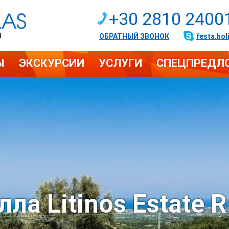
+30 2810 2400
И
ОБРАТНЫЙ ЗВОНОК
festa.hol
Ы
ЭКСКУРСИИ
УСЛУГИ
СПЕЦПРЕДЛ
лла Litinos Estate R