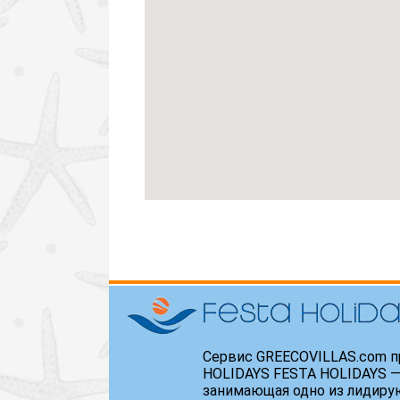
Сервис GREECOVILLAS.com п
HOLIDAYS FESTA HOLIDAYS —
занимающая одно из лидиру