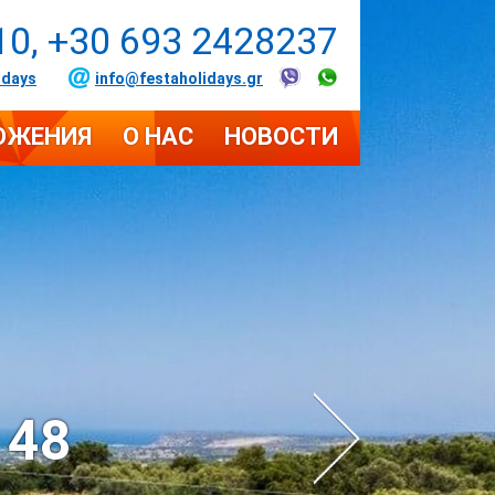
10, +30 693 2428237
idays
info@festaholidays.gr
ОЖЕНИЯ
О НАС
НОВОСТИ
 48