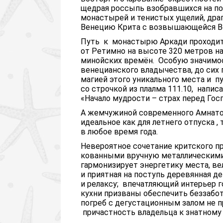
щедрая россыпь взобравшихся на п
монастырей и тенистых ущелий, др
Венецию Крита с возвышающейся В
Путь к монастырю Аркади проходит 
от Ретимно на высоте 320 метров н
минойских времён. Особую значимо
венецианского владычества, до сих
магией этого уникального места и 
со строчкой из плалма 111.10, напи
«Начало мудрости – страх перед Гос
А жемчужиной современного Амнато
идеальное как для летнего отпуска ,
в любое время года.
Невероятное сочетание критского п
кованными вручную металлическими
гармонизирует энергетику места, ве
и приятная на поступь деревянная д
и релаксу; впечатляющий интерьер г
кухни призваны обеспечить беззабо
погреб с дегустационным залом не п
причастность владельца к знатному