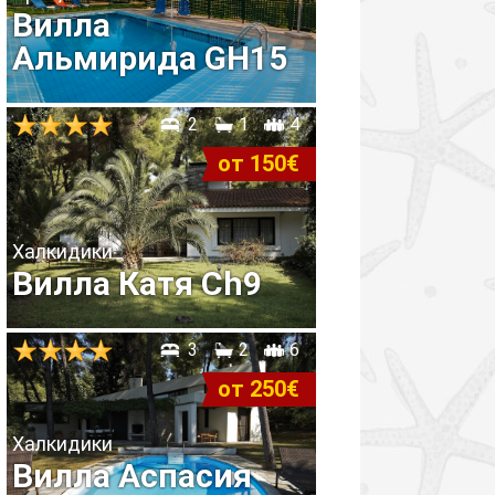
Вилла
Альмирида GH15
2
1
4
от 150€
Халкидики
Вилла Катя Ch9
3
2
6
от 250€
Халкидики
Вилла Аспасия