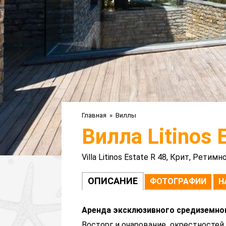
Главная
»
Виллы
Вилла Litinos 
Villa Litinos Estate R 48, Крит, Ретимн
ОПИСАНИЕ
ФОТОГРАФИИ
Н
Аренда эксклюзивного средиземномо
Восторг и очарование окрестностей