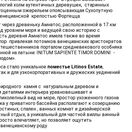
ологий холм аутентичных деревушек, старинных
агоценным ожерельем опоясывающая Сухопутную
енецианской крепостью Фортецца.
через древеньку Амнатос, расположенной в 17 км
ад уровнем моря и ведущей свою историю с
сть деревня Амнатос имела также во время
 пор привлекая потомков венецианских аристократов
путешественников порталом средневекового особняка
санной на латыни: INITUM SAPIENTE TIMOR DOMINI -
подом».
са стало уникальное
поместье Litinos Estate
,
 так и для узкокорпоративных и дружеских уединений
риродного камня с натуральным деревом и
 деталями интерьера уравновешивает и
ликолепный вид на море, простор ухоженного газона
ека у приватного бассейна располагают к созерцанию
остиных, спален , ванных комнат и дизайнерской
тный отдых, а уникальный для частной виллы винный
росто впечатляет, но позволяет ощутить
 венецианскому роду.