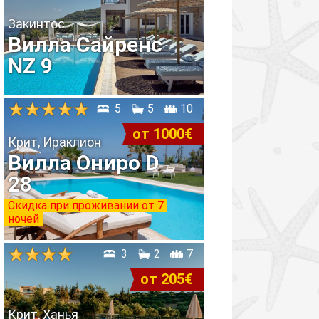
Закинтос
Вилла Сайренс
NZ 9
5
5
10
от 1000€
Крит, Ираклион
Вилла Ониро D
28
Скидка при проживании от 7
ночей
3
2
7
от 205€
Крит, Ханья