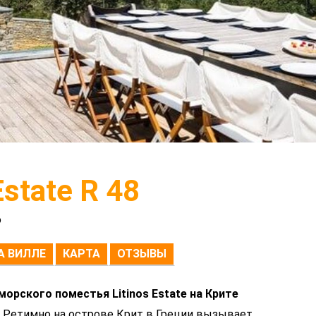
Estate R 48
о
А ВИЛЛЕ
КАРТА
ОТЗЫВЫ
рского поместья Litinos Estate на Крите
 Ретимно на острове Крит в Греции вызывает