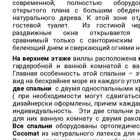
современной, полностью оборудо
открытого плана с большим обеде
натурального дерева. К этой зоне о
гостевой туалет. Из гостиной че
раздвижные окна открывается фа
сравнимый только с cанторинским
белеющий днем и сверкающий огнями н
На верхнем этаже
виллы расположена
гардеробной и ванной комнатой с ва
Главная особенность этой спальни – 
вид на бескрайнее море из каждого уго
две спальни
с двумя односпальными к
( при необходимости могут сдвигатьс
дизайнерски оформлены, причем кажда
индивидуальность. Эти две спальни 
для них ванную комнату с двумя рако
Все спальни
оборудованы ортопедиче
Cocomat
из натурального латекса для 