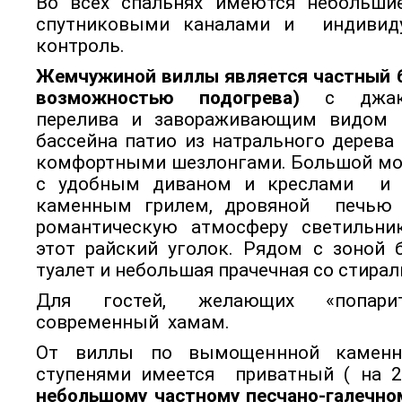
Во всех спальнях имеются небольши
спутниковыми каналами и индивид
контроль.
Жемчужиной виллы является частный б
возможностью подогрева)
с джаку
перелива и завораживающим видом н
бассейна патио из натрального дерев
комфортными шезлонгами. Большой мо
с удобным диваном и креслами и 
каменным грилем, дровяной печью
романтическую атмосферу светильни
этот райский уголок. Рядом с зоной 
туалет и небольшая прачечная со стира
Для гостей, желающих «попарит
современный хамам.
От виллы по вымощеннной каменн
ступенями имеется приватный ( на 
небольшому частному песчано-галечно