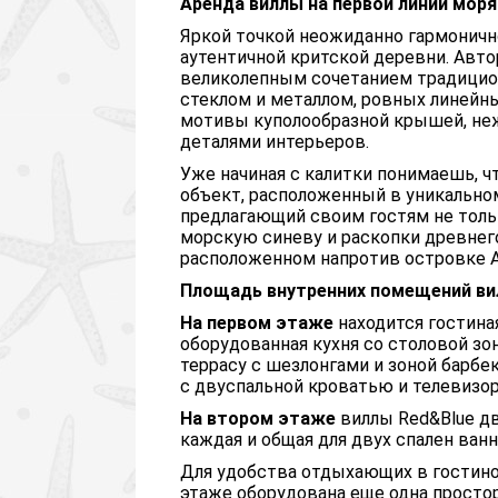
Аренда виллы на первой линии моря
Яркой точкой неожиданно гармоничн
аутентичной критской деревни. Авто
великолепным сочетанием традицион
стеклом и металлом, ровных линейн
мотивы куполообразной крышей, неж
деталями интерьеров.
Уже начиная с калитки понимаешь, ч
объект, расположенный в уникальном
предлагающий своим гостям не толь
морскую синеву и раскопки древнег
расположенном напротив островке А
Площадь внутренних помещений ви
На первом этаже
находится гостина
оборудованная кухня со столовой з
террасу с шезлонгами и зоной барбек
с двуспальной кроватью и телевизор
На втором этаже
виллы Red&Blue дв
каждая и общая для двух спален ван
Для удобства отдыхающих в гостино
этаже оборудована еще одна простор