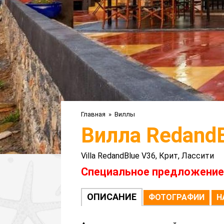
Главная
»
Виллы
Вилла RedandB
Villa RedandBlue V36, Крит, Лассити
Специальное предложение: 1
ОПИСАНИЕ
ФОТОГРАФИИ
Н