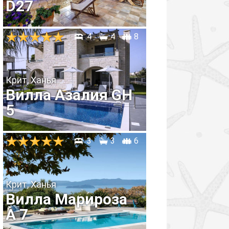
D27
4
4
8
Крит, Ханья
Вилла Азалия GH
5
3
3
6
Крит, Ханья
Вилла Марироза
A 7