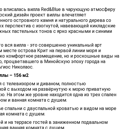
о вписалась вилла Red&Blue в чарующую атмосферу
рский дизайн проект виллы впечатляет
ного островного камня и натурального дерева со
ых перспектив с изогнутой, навевающей кикладские
ных пастельных тонов с ярко красными и синими
то вся вилла - это совершенно уникальный арт
 месте острова Крит на первой линии моря и
ко комфортное размещение, но и роскошные виды на
о, процветавшего в Минойскую эпоху города на
гиос Николаос.
ллы – 156 м2
я с телевизором и диваном, полностью
оной с выходом на развёрнутую к морю приватную
ю. На этом же уровне находится одна из трех спален
ом и ванная комната с душем.
е спальни с двуспальной кроватью и видом на море
ная комната с душем.
й и на террасе гостей в заниженном подвальном
ная ванная комната с душем.