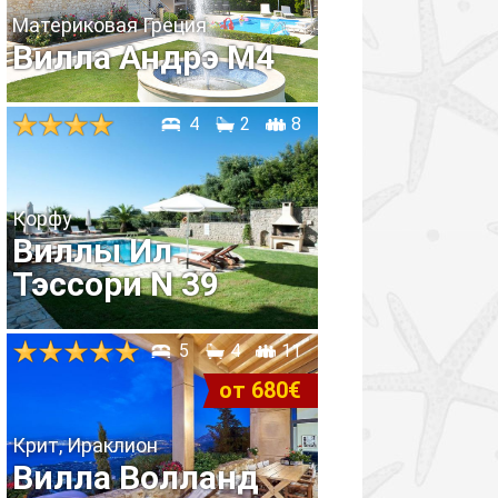
Материковая Греция
Вилла Андрэ М4
4
2
8
Корфу
Виллы Ил
Тэссори N 39
5
4
11
от 680€
Крит, Ираклион
Вилла Волланд