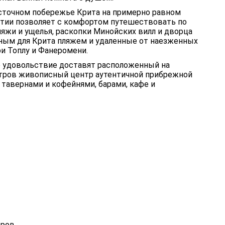
сточном побережье Крита на примерно равном
Ситии позволяет с комфортом путешествовать по
яжи и ущелья, раскопки Минойских вилл и дворца
чным для Крита пляжем и удаленные от наезженных
и Топлу и Фанеромени.
 удовольствие доставят расположенный на
етров живописный центр аутентичной прибрежной
авернами и кофейнями, барами, кафе и
тров