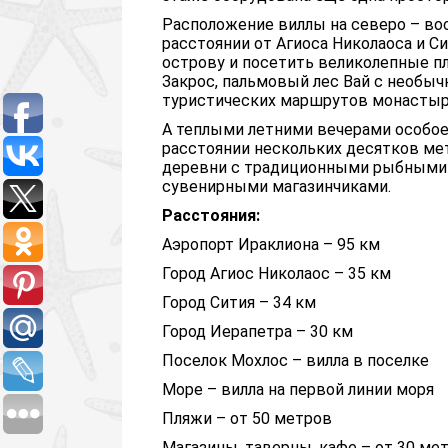
Расположение виллы на северо – во
расстоянии от Агиоса Николаоса и 
острову и посетить великолепные пл
Закрос, пальмовый лес Вай с необы
туристических маршрутов монастыр
А теплыми летними вечерами особое
расстоянии нескольких десятков м
деревни с традиционными рыбными т
сувенирными магазинчиками.
Расстояния:
Аэропорт Ираклиона – 95 км
Город Агиос Николаос – 35 км
Город Сития – 34 км
Город Иерапетра – 30 км
Поселок Мохлос – вилла в поселке
Море – вилла на первой линии моря
Пляжи – от 50 метров
Магазины, таверны, кафе – от 30 ме