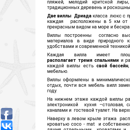
пляжей, мелодий критской лиры,
традиционных деревень и роскошны
Две виллы Дриада
класса люкс
с п
каждая расположены в 5 км от 
прекрасным видом на море и бескр
Виллы построенны согласно выс
материалов в виде природного 
удобствами и современной техникой
Каждая вилла имеет пло
располагает
тремя спальнями
и ра
каждой виллы есть
свой бассейн
мебелью.
Виллы оформлены в минималическ
отдых, почти вся мебель вилл заме
году.
На нижнем этаже каждой виллы ра
электроникой кухня –столовая, 
каналами и гостевой туалет. На вер
Наверху в левом крыле этажа рас
кроватью coco - mat и собственн
двумя отдельными кроватями и о