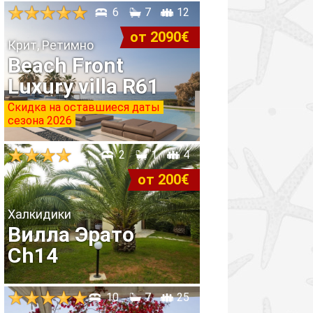
6
7
12
от 2090€
Крит, Ретимно
Beach Front
Luxury villa R61
Скидка на оставшиеся даты
сезона 2026
2
1
4
от 200€
Халкидики
Вилла Эрато
Ch14
10
7
25