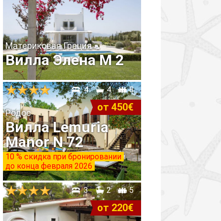
Материковая Греция
Вилла Элена M 2
4
4
8
от 450€
Родос
Вилла Lemuria
Manor N 72
10 % скидка при бронировании
до конца февраля 2026
3
2
5
от 220€