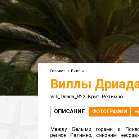
Главная
»
Виллы
Виллы Дриада
Villi_Driada_R22, Крит, Ретимно
ОПИСАНИЕ
ФОТОГРАФИИ
Н
Между Белыми горами и Псилор
регион Ретимно, синоним несрав