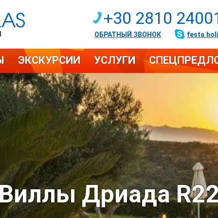
+30 2810 2400
И
ОБРАТНЫЙ ЗВОНОК
festa.hol
Ы
ЭКСКУРСИИ
УСЛУГИ
СПЕЦПРЕДЛ
Виллы Дриада R2