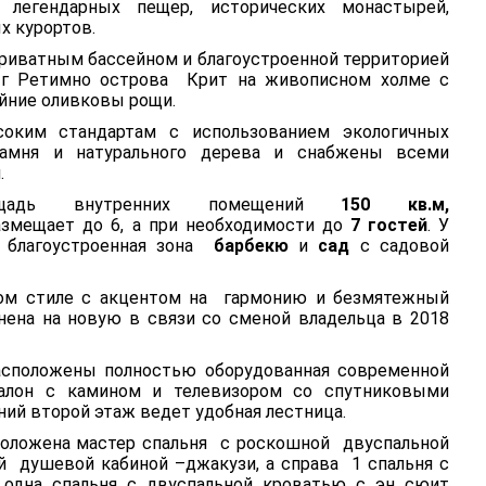
 легендарных пещер, исторических монастырей,
х курортов.
риватным бассейном и благоустроенной территорией
г Ретимно острова Крит на живописном холме с
айние оливковы рощи.
оким стандартам с использованием экологичных
камня и натурального дерева и снабжены всеми
.
щадь внутренних помещений
150 кв.м,
змещает до 6, а при необходимости до
7 гостей
. У
, благоустроенная зона
барбекю
и
сад
с садовой
ом стиле с акцентом на гармонию и безмятежный
нена на новую в связи со сменой владельца в 2018
сположены полностью оборудованная современной
салон с камином и телевизором со спутниковыми
хний второй этаж ведет удобная лестница.
положена мастер спальня
с роскошной двуспальной
ой душевой кабиной –джакузи, а справа
1 спальня с
дна спальня с двуспальной кроватью с эн сюит