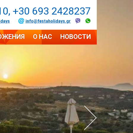
10, +30 693 2428237
idays
info@festaholidays.gr
ОЖЕНИЯ
О НАС
НОВОСТИ
2