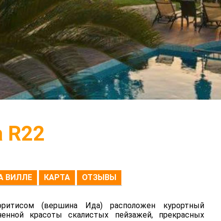
 R22
А ВИЛЛЕ
КАРТА
ОТЗЫВЫ
итисом (вершина Ида) расположен курортный
ненной красоты скалистых пейзажей, прекрасных