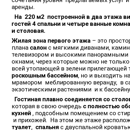
сочетания уровня предлагаемых услуг и
аренды.
На 220 м2 построенной в два этажа ви
гостей 4 спальни и четыре ванные комна
и столовая.
Жилая зона первого этажа
– это просто
плана
салон
с мягкими диванами, камин
телевизором и высокими панорамным
окнами, через которые можно не тольк
всей утопающей в зелени прилегающей 
роскошным бассейном
, но и выходить 
мрамором меблированную веранду, в са
экзотическими растениями и к бассейну
Гостиная плавно соединяется со столов
которая в свою очередь
с полностью об
кухней
, подсобным помещением со сти
и прихожей. На этом же этаже располо
туалет
,
спальня
с двуспальной кровать