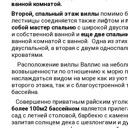
ванной комнатой.
Второй, спальный этаж виллы
помимо б
лестницы соединяется также лифтом и
собой мастер спальню
с широкой двусп
и собственной ванной и
еще две спальн
ванной комнатой с ванной. Одна из этих
двуспальной, а вторая с двумя односпа
кроватями.
Расположение виллы Валлис на небо
возвышенности по отношению к морю п
наслаждаться видом на море как из ую
второго этажа, так и с благоустроенной 
бассейна.
Совершенно приватным райским угол
более 100м2 бассейном
является приле
сад с летней столовой, барбекю с каме
залитая солнцем дека с шезлонгами и д