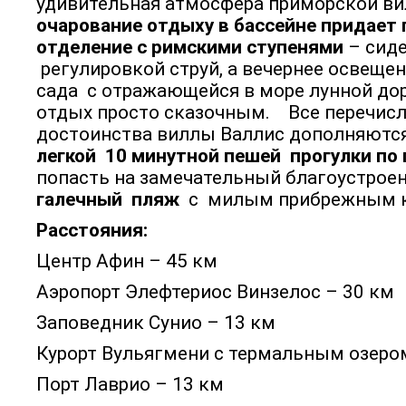
удивительная атмосфера приморской в
очарование отдыху в бассейне придает
отделение с римскими ступенями
– сид
регулировкой струй, а вечернее освещен
сада с отражающейся в море лунной до
отдых просто сказочным. Все перечис
достоинства виллы Валлис дополняются
легкой 10 минутной пешей прогулки по 
попасть на замечательный благоустро
галечный пляж
с милым прибрежным к
Расстояния:
Центр Афин – 45 км
Аэропорт Элефтериос Винзелос – 30 км
Заповедник Сунио – 13 км
Курорт Вульягмени с термальным озеро
Порт Лаврио – 13 км