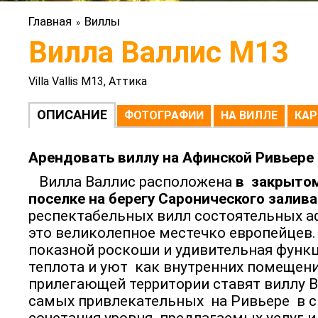
Главная
Виллы
»
Вилла Валлис M13
Villa Vallis M13, Аттика
ОПИСАНИЕ
ФОТОГРАФИИ
НА ВИЛЛЕ
КАР
Арендовать виллу на Афинской Ривьере
Вилла Валлис расположена
в закрыто
поселке на берегу Саронического залива
респектабельных вилл состоятельных а
это великолепное местечко европейцев.
показной роскоши и удивительная функ
теплота и уют как внутренних помещений
прилегающей территории ставят виллу В
самых привлекательных на Ривьере в с