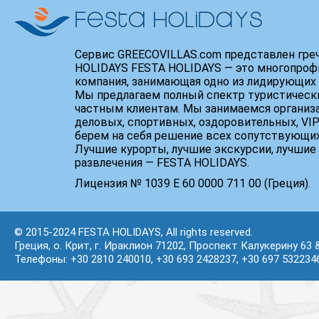
Сервис GREECOVILLAS.com представлен гре
HOLIDAYS FESTA HOLIDAYS — это многопроф
компания, занимающая одно из лидирующих 
Мы предлагаем полный спектр туристически
частным клиентам. Мы занимаемся организ
деловых, спортивных, оздоровительных, VIP
берем на себя решение всех сопутствующих
Лучшие курорты, лучшие экскурсии, лучшие 
развлечения — FESTA HOLIDAYS.
Лицензия № 1039 Е 60 0000 711 00 (Греция).
© 2015-2024 FESTA HOLIDAYS, All rights reserved.
Греция, о. Крит, г. Ираклион 71202, Проспект Калукерину 63 
Телефоны: +30 2810 240010, +30 693 2428237, +30 697 532234