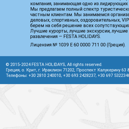
компания, занимающая одно из лидирующих 
Мы предлагаем полный спектр туристически
частным клиентам. Мы занимаемся организ
деловых, спортивных, оздоровительных, VIP
берем на себя решение всех сопутствующих
Лучшие курорты, лучшие экскурсии, лучшие 
развлечения — FESTA HOLIDAYS.
Лицензия № 1039 Е 60 0000 711 00 (Греция).
© 2015-2024 FESTA HOLIDAYS, All rights reserved.
Греция, о. Крит, г. Ираклион 71202, Проспект Калукерину 63 
Телефоны: +30 2810 240010, +30 693 2428237, +30 697 532234