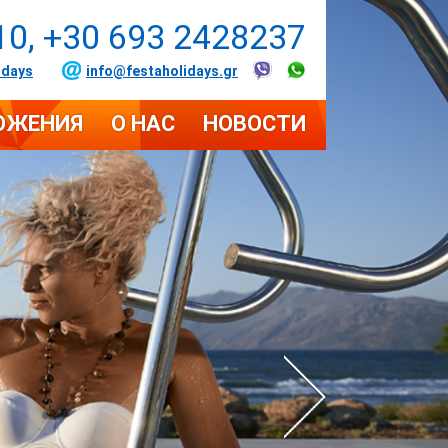
10, +30 693 2428237
idays
info@festaholidays.gr
ОЖЕНИЯ
О НАС
НОВОСТИ