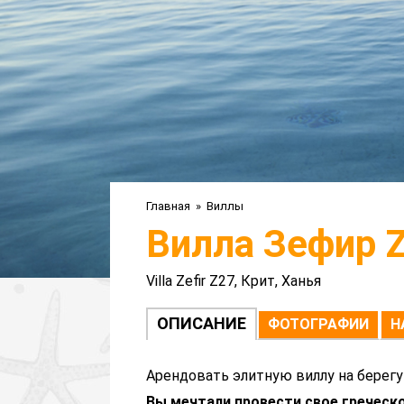
Главная
»
Виллы
Вилла Зефир 
Villa Zefir Z27, Крит, Ханья
ОПИСАНИЕ
ФОТОГРАФИИ
Н
Арендовать элитную виллу на берегу
Вы мечтали провести свое греческо