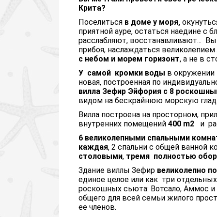
Крита?
Поселиться
в доме у моря,
окунутьс
приятной ауре, остаться наедине с б
расслабляют, восстанавливают... В
прибоя, наслаждаться великолепием
с небом и морем горизонт
, а не в 
У самой кромки воды
в окружении 
новая, построенная по индивидуаль
вилла Зефир Эйфория с 8 роскошны
видом на бескрайнюю морскую гла
Вилла построена на просторном, пр
внутренних помещений
400
m
2
и ра
6 великолепными спальными
комна
каждая
, 2 спальни с общей ванной 
столовыми
,
тремя полностью обор
Здание виллы Зефир
великолепно п
единое целое или как три отдельны
роскошных сьюта: Вотсало, Аммос и
общего для всей семьи жилого прост
ее членов.