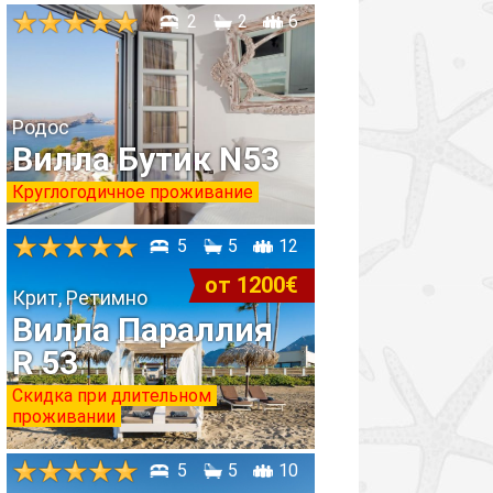
2
2
6
Родос
Вилла Бутик N53
Круглогодичное проживание
5
5
12
от 1200€
Крит, Ретимно
Вилла Параллия
R 53
Скидка при длительном
проживании
5
5
10