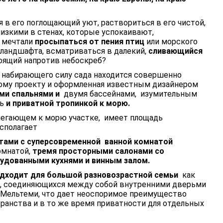
я в его поглощающий уют, раствориться в его чистой,
лизкими в стенах, которые успокаивают,
ы мечтали
просыпаться от пения птиц
или морского
 ландшафта, всматриваться в далекий,
сливающийся
стоящий напротив небоскреб?
набирающего силу сада находится совершенно
ному проекту и оформленная известным дизайнером
ми спальнями и
двумя бассейнами, изумительным
дь
и приватной тропинкой к морю.
илегающем к морю участке, имеет площадь
сполагает
тами с
c
уперсовременной ванной комнатой
комнатой,
тремя просторными салонами со
удованными кухнями и винным залом.
одходит для большой разновозрастной семьи
как
х, соединяющихся между собой внутренними дверьми
 Мельтеми, что дает неоспоримое преимущество
ранства и в то же время приватности для отдельных