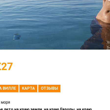
Z27
А ВИЛЛЕ
КАРТА
ОТЗЫВЫ
 моря
е лето на краю земли, на краю Европы, на краю