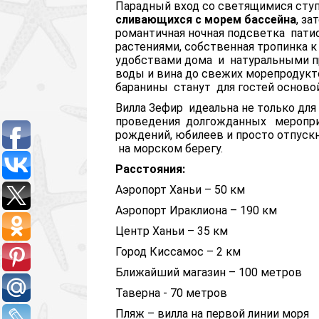
Парадный вход со светящимися ступ
сливающихся с морем бассейна
, з
романтичная ночная подсветка патио
растениями, собственная тропинка
удобствами дома и натуральными пр
воды и вина до свежих морепродук
баранины станут для гостей основой
Вилла Зефир идеальна не только для
проведения долгожданных мероприя
рождений, юбилеев и просто отпуск
на морском берегу.
Расстояния:
Аэропорт Ханьи – 50 км
Аэропорт Ираклиона – 190 км
Центр Ханьи – 35 км
Город Киссамос – 2 км
Ближайший магазин – 100 метров
Таверна - 70 метров
Пляж – вилла на первой линии моря