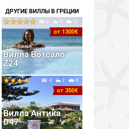
ДРУГИЕ ВИЛЛЫ В ГРЕЦИИ
6
5
12
от 1300€
Крит, Ханья
Вилла Вотсало
Z24
4
2
8
от 350€
Крит, Ираклион
Вилла Антика
D47