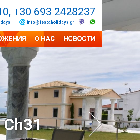
10, +30 693 2428237
idays
info@festaholidays.gr
ОЖЕНИЯ
О НАС
НОВОСТИ
i Ch31