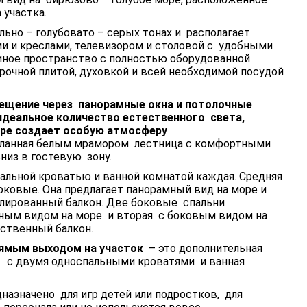
 участка.
льно – голубовато – серых тонах и располагает
и и креслами, телевизором и столовой с удобными
диное пространство с полностью оборудованной
рочной плитой, духовкой и всей необходимой посудой
ещение через
панорамные окна и потолочные
деальное количество естественного
света,
оре создает особую атмосферу
еланная белым мрамором лестница с комфортными
низ в гостевую зону.
альной кроватью и ванной комнатой каждая. Средняя
боковые. Она предлагает панорамный вид на море и
лированный балкон. Две боковые спальни
ным видом на море и вторая с боковым видом на
бственный балкон.
рямым выходом на участок
– это дополнительная
я с двумя односпальными кроватями и ванная
азначено для игр детей или подростков, для