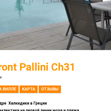
ont Pallini Ch31
и
А ВИЛЛЕ
КАРТА
ОТЗЫВЫ
дре Халкидики в Греции
эклектики на первой линии моря и пляжа.