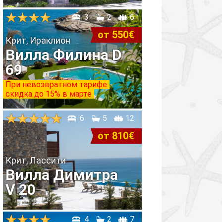
3
2
6
от 550€
Крит, Ираклион
Вилла Филина D
69
При невозвратном тарифе
скидка до 15% в марте
6
5
12
от 810€
Крит, Лассити
Вилла Димитра
V 20
4
2
7