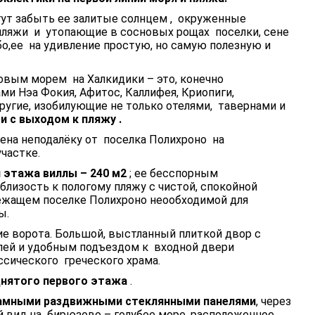
ут забыть ее залитые солнцем , окруженные
яжи и утопающие в сосновых рощах поселки, сене
бо,ее на удивление простую, но самую полезную и
вым морем на Халкидики – это, конечно
ми Нэа Фокия, Афитос, Каллифея, Криопиги,
ругие, изобилующие не только отелями, тавернами и
 с выходом к пляжу .
на неподалёку от поселка Полихроно на
частке.
 этажа виллы – 240 м2
; ее бесспорным
лизость к пологому пляжу с чистой, спокойной
лежащем поселке Полихроно неообходимой для
ы.
ие ворота. Большой, выстланный плиткой двор с
лей и удобным подъездом к входной двери
ссического греческого храма.
нятого первого этажа
.
рамными раздвижными стеклянными панелями
, через
вид на бирюзово – голубое море, расположенное