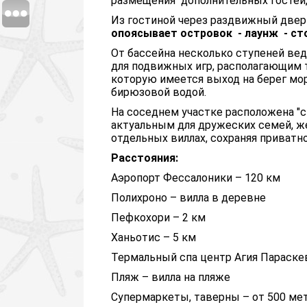
размещения дополнительных гостей, 
Из гостиной через раздвижный две
опоясывает островок - лаунж
- ст
От бассейна несколько ступеней вед
для подвижных игр, располагающим 
которую имеется выход на берег мо
бирюзовой водой.
На соседнем участке расположена "с
актуальным для дружеских семей, ж
отдельных виллах, сохраняя приватн
Расстояния:
Аэропорт Фессалоники – 120 км
Полихроно – вилла в деревне
Пефкохори – 2 км
Ханьотис – 5 км
Термальный спа центр Агия Параске
Пляж – вилла на пляже
Супермаркеты, таверны – от 500 мет