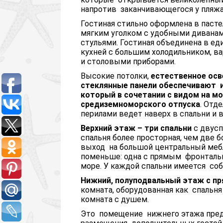
напротив заканчивающегося у пляжа
Гостиная стильно оформлена в пасте
мягким уголком с удобными диванам
стульями. Гостиная объединена в е
кухней с большим холодильником, ва
и столовыми приборами.
Высокие потолки,
естественное осв
стеклянные панели обеспечивают
и
который в сочетании с видом на м
средиземноморского отпуска
. Отд
перилами ведет наверх в спальни и в
Верхний этаж – три спальни
с двусп
спальня более просторная, чем две 
выход на большой центральный меб
поменьше: одна с прямым фронталь
море. У каждой спальни имеется со
Нижний, полуподвальный этаж с п
комната, оборудованная как спальн
комната с душем.
Это помещение нижнего этажа предн