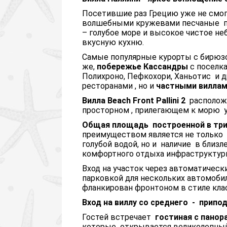
Посетившие раз Грецию уже не смог
волшебными кружевами песчаные пл
– голубое море и высокое чистое не
вкусную кухню.
Самые популярные курорты с бирюзо
же,
побережье Кассандры
с поселка
Полихроно, Пефкохори, Ханьотис и д
ресторанами , но и
частными виллами
Вилла
Beach
Front
Pallini
2
расположе
просторном , прилегающем к морю у
Общая площадь
построенной в три
преимуществом является не только б
голубой водой, но и наличие в близ
комфортного отдыха инфраструктур
Вход на участок через автоматическ
парковкой для нескольких автомоби
фланкирован фронтоном в стиле кла
Вход на виллу со среднего
-
припод
Гостей встречает
гостиная с пано
которые открывается великолепный 