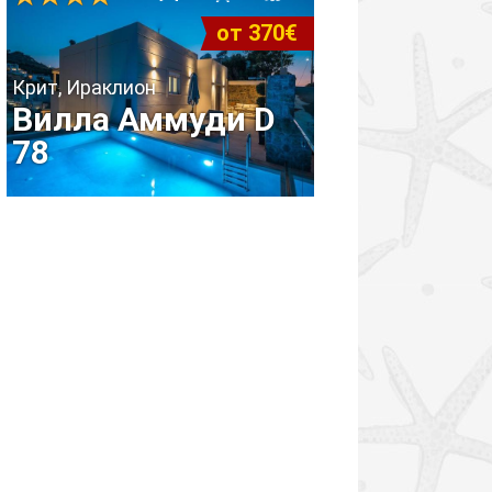
от 370€
Крит, Ираклион
Вилла Аммуди D
78