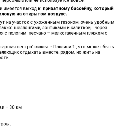
персонала или не используется вовсе.
ри имеется выход
к
приватному бассейну, который
оловую на открытом воздухе.
ут на участок с ухоженным газоном, очень удобным
также шезлонгами, зонтиками и калиткой, через
ря с пологим песчано – мелкогалечным пляжем с
таршая сестра" виллы - Паллини 1 , что может быть
елающих отдыхать вместе, рядом, но жить на
ость.
ви – 30 км
ров .