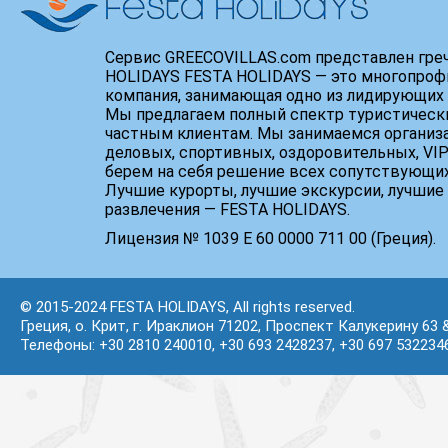
Сервис GREECOVILLAS.com представлен гре
HOLIDAYS FESTA HOLIDAYS — это многопроф
компания, занимающая одно из лидирующих 
Мы предлагаем полный спектр туристически
частным клиентам. Мы занимаемся организ
деловых, спортивных, оздоровительных, VIP
берем на себя решение всех сопутствующих
Лучшие курорты, лучшие экскурсии, лучшие 
развлечения — FESTA HOLIDAYS.
Лицензия № 1039 Е 60 0000 711 00 (Греция).
© 2015-2024 FESTA HOLIDAYS, All rights reserved.
Греция, о. Крит, г. Ираклион 71202, Проспект Калукерину 63 
Телефоны: +30 2810 240010, +30 693 2428237, +30 697 532234