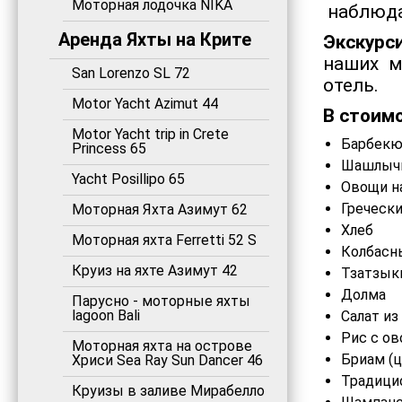
Моторная лодочка NIKA
наблюда
Аренда Яхты на Крите
Экскурс
наших м
San Lorenzo SL 72
отель.
Motor Yacht Azimut 44
В стоимо
Motor Yacht trip in Crete
Барбекю
Princess 65
Шашлычк
Yacht Posillipo 65
Овощи на
Гречески
Моторная Яхта Азимут 62
Хлеб
Моторная яхта Ferretti 52 S
Колбасн
Круиз на яхте Азимут 42
Тзатзык
Долма
Парусно - моторные яхты
lagoon Bali
Салат из
Рис с о
Моторная яхта на острове
Бриам (ц
Хриси Sea Ray Sun Dancer 46
Традици
Круизы в заливе Мирабелло