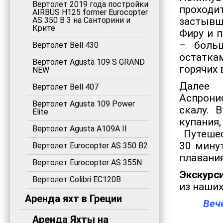
Вертолёт 2019 года постройки
проходи
AIRBUS H125 former Eurocopter
AS 350 B 3 на Санторини и
застывш
Крите
Фиру и 
– боль
Вертолет Bell 430
остатка
Вертолёт Agusta 109 S GRAND
горячих 
NEW
Далее 
Вертолет Bell 407
Аспрони
Вертолет Agusta 109 Power
скалу. В
Elite
купания,
Вертолет Agusta A109A II
Путешес
30 мину
Вертолет Eurocopter AS 350 B2
плавания
Вертолет Eurocopter AS 355N
Экскурс
Вертолет Colibri EC120B
из наших
Аренда яхт в Греции
Веч
Аренда Яхты на