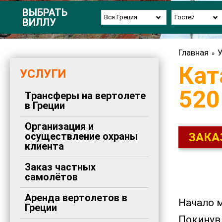
ВЫБРАТЬ
Вся Греция
Гостей
ВИЛЛУ
Главная
У
»
Кат
УСЛУГИ
520
Трансферы на вертолете
в Греции
Организация и
осуществление охраны
ЗАКА
клиента
Заказ частных
самолётов
Аренда вертолетов в
Начало м
Греции
Покинув