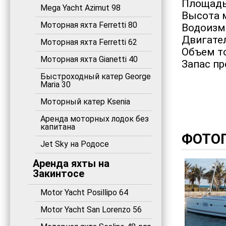
Площадь 
Mega Yacht Azimut 98
Высота м
Моторная яхта Ferretti 80
Водоизм
Двигател
Моторная яхта Ferretti 62
Объем то
Моторная яхта Gianetti 40
Запас пр
Быстроходный катер George
Maria 30
Моторный катер Ksenia
Аренда моторных лодок без
капитана
ФОТО
Jet Sky на Родосе
Аренда яхты на
Закинтосе
Motor Yacht Posillipo 64
Motor Yacht San Lorenzo 56