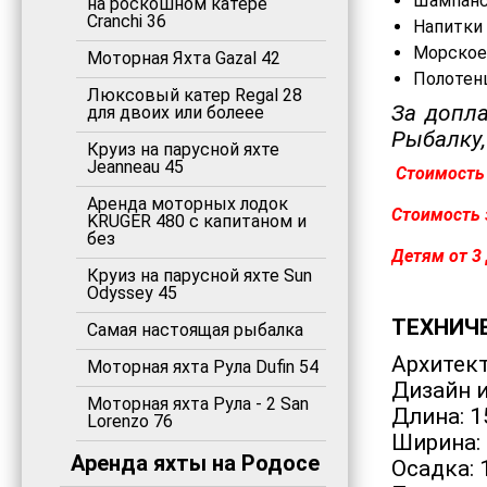
Шампан
на роскошном катере
Cranchi 36
Напитки 
Морское 
Моторная Яхта Gazal 42
Полотен
Люксовый катер Regal 28
За допл
для двоих или болеее
Рыбалку,
Круиз на парусной яхте
Jeanneau 45
Стоимость 
Аренда моторных лодок
Стоимость 
KRUGER 480 с капитаном и
без
Детям от 3
Круиз на парусной яхте Sun
Odyssey 45
ТЕХНИЧЕ
Самая настоящая рыбалка
Архитект
Моторная яхта Рула Dufin 54
Дизайн и
Моторная яхта Рула - 2 San
Длина: 1
Lorenzo 76
Ширина: 
Аренда яхты на Родосе
Осадка: 