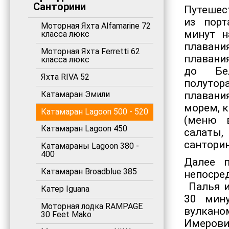
Санторини
Путешест
из порт
Моторная Яхта Alfamarine 72
минут н
класса люкс
плавани
Моторная Яхта Ferretti 62
плавани
класса люкс
до Бел
Яхта RIVA 52
полутор
Катамаран Эмили
плавани
морем, к
Катамаран Lagoon 500 - 520
(меню 
Катамаран Lagoon 450
салаты
санторин
Катамараны Lagoon 380 -
400
Далее п
Катамаран Broadblue 385
непосре
Палья и
Катер Iguana
30 мин
Моторная лодка RAMPAGE
вулкано
30 Feet Mako
Имерови