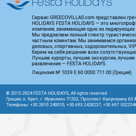
Сервис GREECOVILLAS.com представлен гре
HOLIDAYS FESTA HOLIDAYS — это многопроф
компания, занимающая одно из лидирующих 
Мы предлагаем полный спектр туристически
частным клиентам. Мы занимаемся организ
деловых, спортивных, оздоровительных, VIP
берем на себя решение всех сопутствующих
Лучшие курорты, лучшие экскурсии, лучшие 
развлечения — FESTA HOLIDAYS.
Лицензия № 1039 Е 60 0000 711 00 (Греция).
© 2015-2024 FESTA HOLIDAYS, All rights reserved.
Греция, о. Крит, г. Ираклион 71202, Проспект Калукерину 63 
Телефоны: +30 2810 240010, +30 693 2428237, +30 697 532234