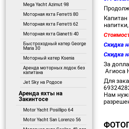
Mega Yacht Azimut 98
Продолжи
Моторная яхта Ferretti 80
Капитан 
Моторная яхта Ferretti 62
напитки,
Моторная яхта Gianetti 40
Стоимост
Быстроходный катер George
Скидка н
Maria 30
Скидка н
Моторный катер Ksenia
За допла
Аренда моторных лодок без
Агиоса Н
капитана
Для зака
Jet Sky на Родосе
69324282
Аренда яхты на
Нам нужн
Закинтосе
разрешен
Motor Yacht Posillipo 64
Motor Yacht San Lorenzo 56
ФОТО