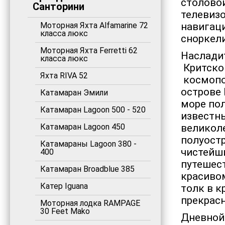
столовой
Санторини
телевизо
Моторная Яхта Alfamarine 72
навигаци
класса люкс
сноркели
Моторная Яхта Ferretti 62
Наслади
класса люкс
Критско
Яхта RIVA 52
космопо
острове 
Катамаран Эмили
море по
Катамаран Lagoon 500 - 520
известн
Катамаран Lagoon 450
великоле
полуостр
Катамараны Lagoon 380 -
чистейши
400
путешест
Катамаран Broadblue 385
красиво
Катер Iguana
толк в 
прекрас
Моторная лодка RAMPAGE
30 Feet Mako
Дневной 