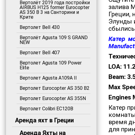
Вертолёт 2019 года постройки
залива М
AIRBUS H125 former Eurocopter
AS 350 B 3 на Санторини и
Греции,
Крите
Элунды и
Вертолет Bell 430
сбылись .
Вертолёт Agusta 109 S GRAND
Катер м
NEW
Manufact
Вертолет Bell 407
Техничес
Вертолет Agusta 109 Power
LOA: 11.2
Elite
Beam: 3.5
Вертолет Agusta A109A II
Max Spee
Вертолет Eurocopter AS 350 B2
Engines 
Вертолет Eurocopter AS 355N
Катер пр
Вертолет Colibri EC120B
комнаты
Аренда яхт в Греции
время д
для прин
Аренда Яхты на