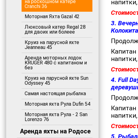
на роскошном катере
напитки,
Cranchi 36
Стоимост
Моторная Яхта Gazal 42
3. Вечер
Люксовый катер Regal 28
Колокит
для двоих или болеее
Продолжи
Круиз на парусной яхте
Jeanneau 45
Капитан 
Аренда моторных лодок
напитки,
KRUGER 480 с капитаном и
без
Стоимост
Круиз на парусной яхте Sun
4. Full 
Odyssey 45
деревуш
Самая настоящая рыбалка
Продолжи
Моторная яхта Рула Dufin 54
Капитан 
Моторная яхта Рула - 2 San
напитки,
Lorenzo 76
Стоимост
Аренда яхты на Родосе
5. Рыбал