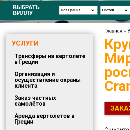
ВЫБРАТЬ
Вся Греция
Гостей
ВИЛЛУ
Главная
У
»
Кру
УСЛУГИ
Мир
Трансферы на вертолете
в Греции
рос
Организация и
осуществление охраны
Cra
клиента
Заказ частных
самолётов
ЗАКА
Аренда вертолетов в
Греции
Ощутите 