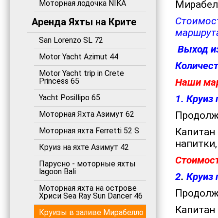
Моторная лодочка NIKA
Мирабел
Стоимост
Аренда Яхты на Крите
маршрута
San Lorenzo SL 72
Выход и
Motor Yacht Azimut 44
Количеств
Motor Yacht trip in Crete
Princess 65
Наши ма
Yacht Posillipo 65
1. Круиз
Моторная Яхта Азимут 62
Продолжи
Моторная яхта Ferretti 52 S
Капитан 
напитки,
Круиз на яхте Азимут 42
Стоимост
Парусно - моторные яхты
lagoon Bali
2
.
Круиз 
Моторная яхта на острове
Продолжи
Хриси Sea Ray Sun Dancer 46
Капитан 
Круизы в заливе Мирабелло