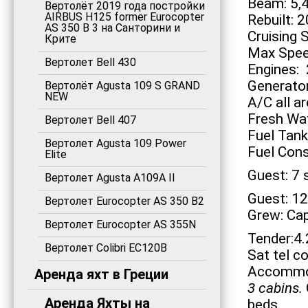
Beam: 5,
Вертолёт 2019 года постройки
AIRBUS H125 former Eurocopter
Rebuilt: 
AS 350 B 3 на Санторини и
Cruising 
Крите
Max Spee
Вертолет Bell 430
Engines:
Generator
Вертолёт Agusta 109 S GRAND
NEW
A/C all ar
Fresh Wat
Вертолет Bell 407
Fuel Tank 
Вертолет Agusta 109 Power
Fuel Cons
Elite
Guest: 7 
Вертолет Agusta A109A II
Guest: 12 
Вертолет Eurocopter AS 350 B2
Grew: Cap
Вертолет Eurocopter AS 355N
Tender:4.
Вертолет Colibri EC120B
Sat tel c
Accommo
Аренда яхт в Греции
3 cabins.
Аренда Яхты на
beds.