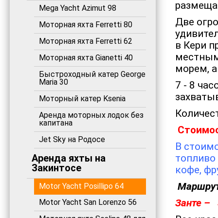
размеща
Mega Yacht Azimut 98
Две огр
Моторная яхта Ferretti 80
удивител
Моторная яхта Ferretti 62
в Кери п
местным
Моторная яхта Gianetti 40
морем, 
Быстроходный катер George
Maria 30
7 - 8 ча
захваты
Моторный катер Ksenia
Количест
Аренда моторных лодок без
капитана
Стоимос
Jet Sky на Родосе
В стоимо
Аренда яхты на
топливо 
Закинтосе
кофе, фр
Маршру
Motor Yacht Posillipo 64
Занте – 
Motor Yacht San Lorenzo 56