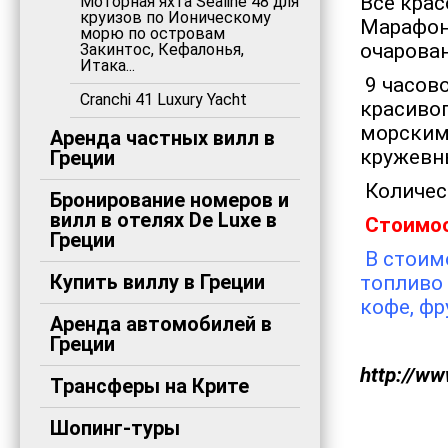
Все крас
Моторная яхта Sealine 48 для
круизов по Ионическому
Марафони
морю по островам
очарован
Закинтос, Кефалонья,
Итака...
9 часов
Cranchi 41 Luxury Yacht
красивог
морским
Аренда частных вилл в
кружевн
Греции
Количест
Бронирование номеров и
вилл в отелях De Luxe в
Стоимос
Греции
В стоим
Купить виллу в Греции
топливо 
кофе, фр
Аренда автомобилей в
Греции
http://ww
Трансферы на Крите
Шопинг-туры