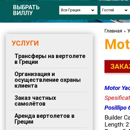
ВЫБРАТЬ
Вся Греция
Гостей
ВИЛЛУ
Главная
У
»
Mot
УСЛУГИ
Трансферы на вертолете
в Греции
ЗАКА
Организация и
осуществление охраны
клиента
Motor Ya
Заказ частных
Spesificat
самолётов
Posillipo 
Аренда вертолетов в
Builder Ca
Греции
Length: 