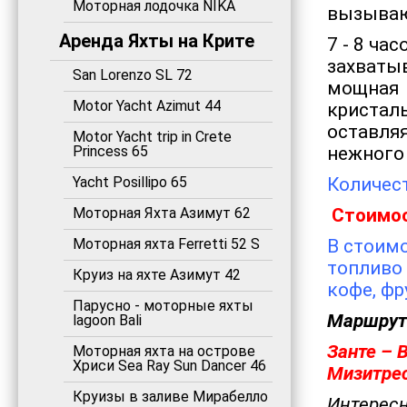
Моторная лодочка NIKA
вызываю
Аренда Яхты на Крите
7 - 8 ча
захваты
San Lorenzo SL 72
мощная б
Motor Yacht Azimut 44
кристал
оставля
Motor Yacht trip in Crete
Princess 65
нежного
Yacht Posillipo 65
Количест
Моторная Яхта Азимут 62
Стоимос
Моторная яхта Ferretti 52 S
В стоимо
топливо 
Круиз на яхте Азимут 42
кофе, фр
Парусно - моторные яхты
Маршрут
lagoon Bali
Занте – 
Моторная яхта на острове
Хриси Sea Ray Sun Dancer 46
Мизитрес
Круизы в заливе Мирабелло
Интерес