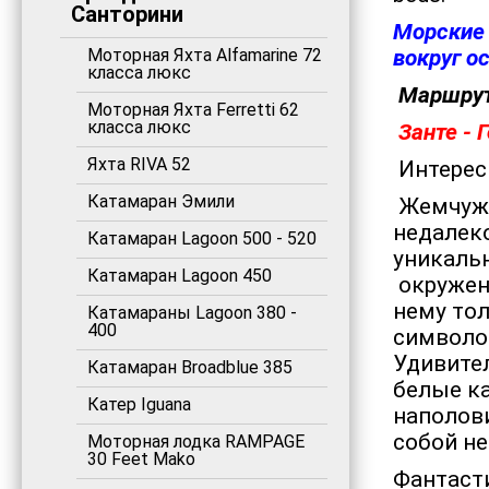
Санторини
Морские 
Моторная Яхта Alfamarine 72
вокруг о
класса люкс
Маршрут
Моторная Яхта Ferretti 62
класса люкс
Занте - 
Яхта RIVA 52
Интере
Катамаран Эмили
Жемчужи
недалеко
Катамаран Lagoon 500 - 520
уникаль
Катамаран Lagoon 450
окружен
нему тол
Катамараны Lagoon 380 -
400
символом
Удивител
Катамаран Broadblue 385
белые ка
Катер Iguana
наполов
собой н
Моторная лодка RAMPAGE
30 Feet Mako
Фантаст