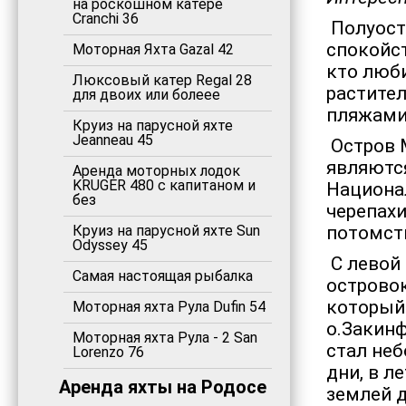
на роскошном катере
Cranchi 36
Полуост
спокойст
Моторная Яхта Gazal 42
кто люб
Люксовый катер Regal 28
растите
для двоих или болеее
пляжами
Круиз на парусной яхте
Jeanneau 45
Остров 
являются
Аренда моторных лодок
KRUGER 480 с капитаном и
Национал
без
черепах
Круиз на парусной яхте Sun
потомств
Odyssey 45
С левой 
Самая настоящая рыбалка
острово
который
Моторная яхта Рула Dufin 54
о.Закинф
Моторная яхта Рула - 2 San
стал не
Lorenzo 76
дни, в л
Аренда яхты на Родосе
землей 