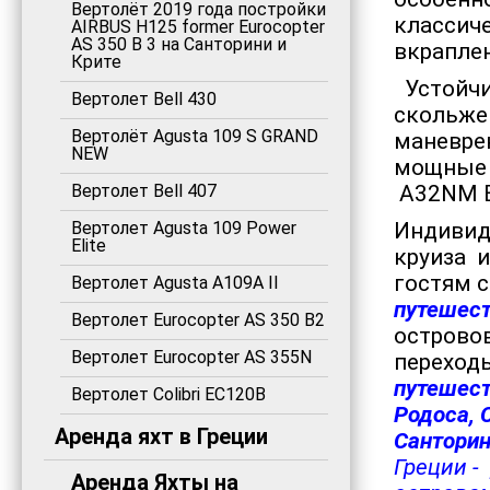
Вертолёт 2019 года постройки
классич
AIRBUS H125 former Eurocopter
AS 350 B 3 на Санторини и
вкрапле
Крите
Устойчи
Вертолет Bell 430
скольжен
Вертолёт Agusta 109 S GRAND
маневре
NEW
мощные 
Вертолет Bell 407
A32NM B
Вертолет Agusta 109 Power
Индивид
Elite
круиза 
гостям 
Вертолет Agusta A109A II
путешес
Вертолет Eurocopter AS 350 B2
островов
Вертолет Eurocopter AS 355N
переход
путешест
Вертолет Colibri EC120B
Родоса, 
Аренда яхт в Греции
Сантори
Греции 
Аренда Яхты на