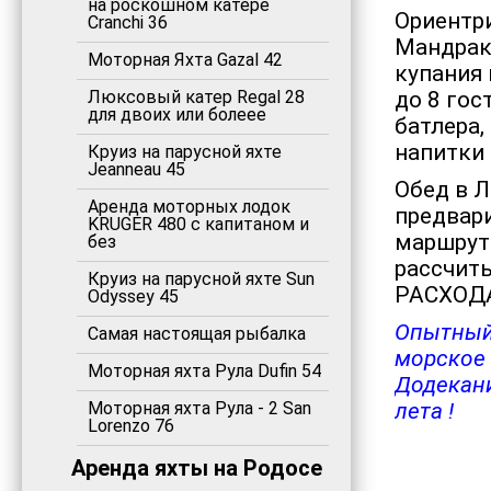
на роскошном катере
Ориентр
Cranchi 36
Мандраки
Моторная Яхта Gazal 42
купания 
Люксовый катер Regal 28
до 8 гос
для двоих или болеее
батлера,
напитки
Круиз на парусной яхте
Jeanneau 45
Обед в Л
Аренда моторных лодок
предвари
KRUGER 480 с капитаном и
маршруты
без
рассчи
Круиз на парусной яхте Sun
РАСХОД
Odyssey 45
Опытный
Самая настоящая рыбалка
морское
Моторная яхта Рула Dufin 54
Додекан
Моторная яхта Рула - 2 San
лета !
Lorenzo 76
Аренда яхты на Родосе