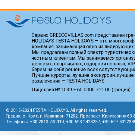
Сервис GREECOVILLAS.com представлен гре
HOLIDAYS FESTA HOLIDAYS — это многопроф
компания, занимающая одно из лидирующих 
Мы предлагаем полный спектр туристически
частным клиентам. Мы занимаемся организ
деловых, спортивных, оздоровительных, VIP
берем на себя решение всех сопутствующих
Лучшие курорты, лучшие экскурсии, лучшие 
развлечения — FESTA HOLIDAYS.
Лицензия № 1039 Е 60 0000 711 00 (Греция).
© 2015-2024 FESTA HOLIDAYS, All rights reserved.
Греция, о. Крит, г. Ираклион 71202, Проспект Калукерину 63 
Телефоны: +30 2810 240010, +30 693 2428237, +30 697 532234