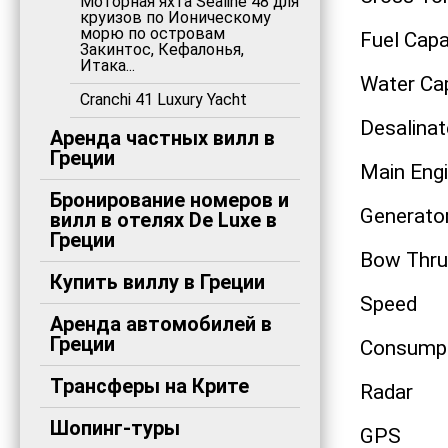
Моторная яхта Sealine 48 для
круизов по Ионическому
морю по островам
Fuel Capa
Закинтос, Кефалонья,
Итака...
Water Ca
Cranchi 41 Luxury Yacht
Desalinat
Аренда частных вилл в
Греции
Main Eng
Бронирование номеров и
Generato
вилл в отелях De Luxe в
Греции
Bow Thru
Купить виллу в Греции
Speed
Аренда автомобилей в
Греции
Consump
Трансферы на Крите
Radar
Шопинг-туры
GPS