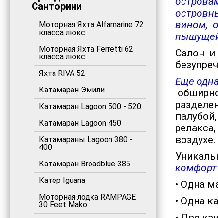
островам
Санторини
островн
вином, о
Моторная Яхта Alfamarine 72
класса люкс
пышущей 
Моторная Яхта Ferretti 62
Салон и 
класса люкс
безупречн
Яхта RIVA 52
Еще одна
Катамаран Эмили
обширно
разделе
Катамаран Lagoon 500 - 520
палубой
Катамаран Lagoon 450
релакса,
воздухе.
Катамараны Lagoon 380 -
400
Уникаль
Катамаран Broadblue 385
комфорт 
Катер Iguana
• Одна м
Моторная лодка RAMPAGE
• Одна к
30 Feet Mako
• Две к