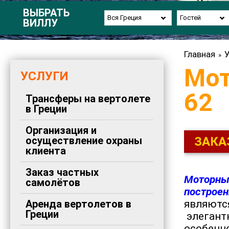
ВЫБРАТЬ
Вся Греция
Гостей
ВИЛЛУ
Главная
У
»
Мот
УСЛУГИ
62
Трансферы на вертолете
в Греции
Организация и
осуществление охраны
ЗАКА
клиента
Заказ частных
Моторные
самолётов
построен
Аренда вертолетов в
являются
Греции
элегант
особенн