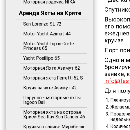
Моторная лодочка NIKA
Спутнико
Аренда Яхты на Крите
Высокоп
San Lorenzo SL 72
его пом
ежеднев
Motor Yacht Azimut 44
круизе.
Motor Yacht trip in Crete
Princess 65
Порт при
Yacht Posillipo 65
Одно и 
брониру
Моторная Яхта Азимут 62
заявке, 
Моторная яхта Ferretti 52 S
info@fest
Круиз на яхте Азимут 42
Для полу
Парусно - моторные яхты
Планиру
lagoon Bali
Желаем
Моторная яхта на острове
Продолжи
Хриси Sea Ray Sun Dancer 46
недельн
Количест
Круизы в заливе Мирабелло